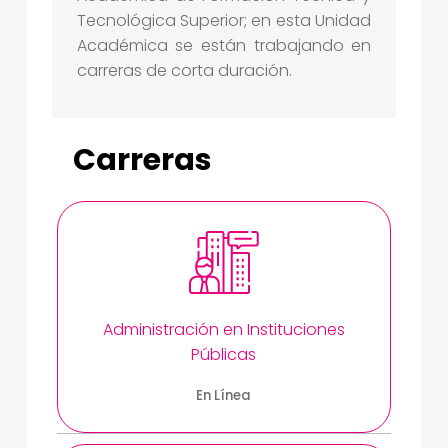
N
Tecnológica Superior; en esta Unidad
I
Académica se están trabajando en
C
carreras de corta duración.
A
Y
Carreras
T
E
C
N
O
L
Administración en Instituciones
Ó
Públicas
G
En Línea
I