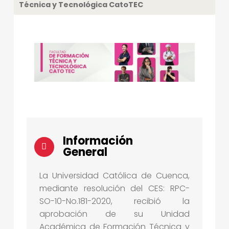
Técnica y Tecnológica CatoTEC
F
O
R
M
A
C
I
Información
Ó
General
N
La Universidad Católica de Cuenca,
T
mediante resolución del CES: RPC-
É
SO-10-No.181-2020, recibió la
C
aprobación de su Unidad
Académica de Formación Técnica y