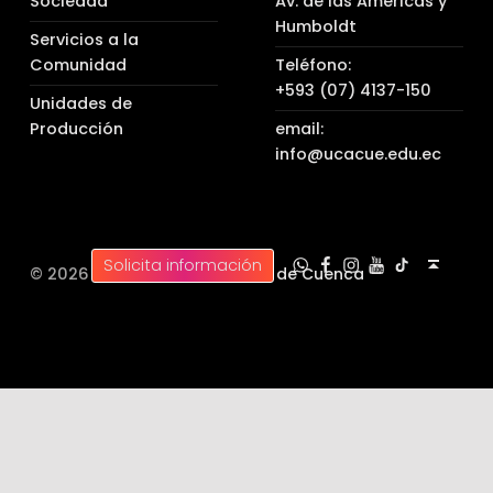
Sociedad
Av. de las Américas y
Humboldt
Servicios a la
Comunidad
Teléfono:
+593 (07) 4137-150
Unidades de
Producción
email:
info@ucacue.edu.ec
UC WhatsApp
UC Tiktok
UC en Facebook
UC en Instagram
UC en Youtube
Back to top ↑
Solicita información
© 2026 |
Universidad Católica de Cuenca