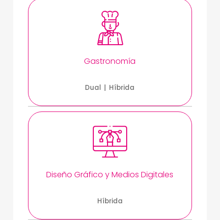
C
A
C
A
T
Gastronomía
O
Dual | Híbrida
T
E
C
Diseño Gráfico y Medios Digitales
Híbrida