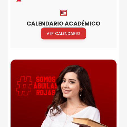
I
📅
Ó
N
CALENDARIO ACADÉMICO
D
VER CALENDARIO
E
G
R
A
D
O