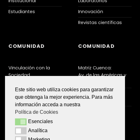
institucional
Laboratorios
Estudiantes
Innovación
Revistas científicas
COMUNIDAD
COMUNIDAD
Vinculación con la
Matriz Cuenca:
Sociedad
Av. de las Américas y
Humboldt
Servicios a la
Este sitio web utiliza cookies para garantizar
Comunidad
Teléfono:
que obtenga la mejor experiencia. Para más
+593 (07) 4137-150
Unidades de
información acceda a nuestra
Producción
email:
Política de Cookies
info@ucacue.edu.ec
Esenciales
Esenciales
Analítica
Analítica
Marketing
Marketing