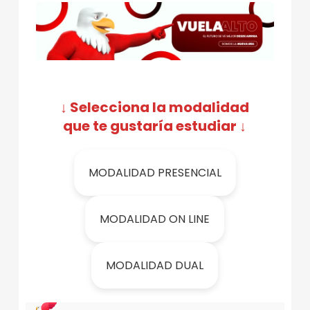
P
R
O
C
E
↓ Selecciona la modalidad
S
que te gustaría estudiar ↓
O
D
MODALIDAD PRESENCIAL
E
A
MODALIDAD ON LINE
D
M
MODALIDAD DUAL
I
S