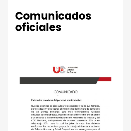
C
Comunicados
O
M
oficiales
U
N
I
C
A
D
O
S
O
F
I