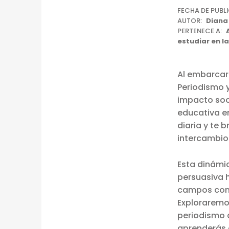
C
FECHA DE PUBL
AUTOR:
Diana
O
PERTENECE A:
estudiar en l
N
E
Al embarcar
Periodismo y
C
impacto soci
T
educativa e
diaria y te 
A
intercambio
N
Esta dinámic
D
persuasiva 
campos como
O
Exploraremo
E
periodismo q
aprenderás a