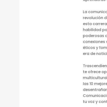
L
La comunica
M
revolución 
U
esta carrer
habilidad pa
N
poderosas q
D
conexiones 
éticos y fom
O
era de notic
:
Trascendien
D
te ofrece o
multicultura
E
las 10 mejor
S
desentrañar
Comunicación
C
tu voz y con