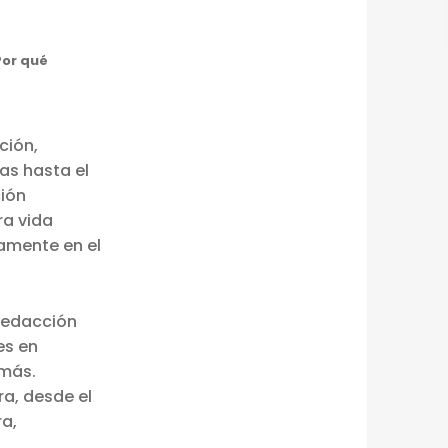
Por qué
ción,
as hasta el
ción
ra vida
vamente en el
 redacción
es en
 más.
a, desde el
ra,