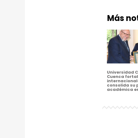
Y
L
Más not
A
M
A
G
I
Universidad C
Cuenca fortal
internacional
A
consolida su 
académica e
D
E
L
A