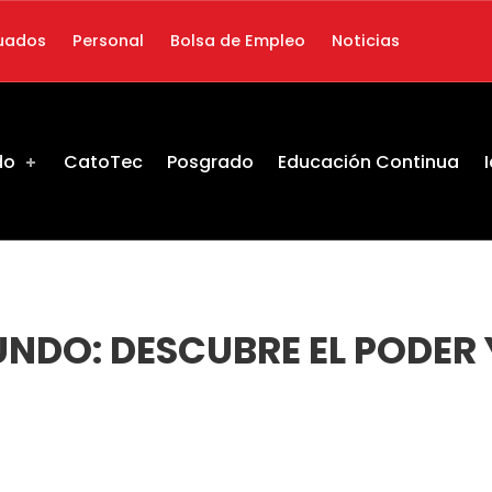
uados
Personal
Bolsa de Empleo
Noticias
do
CatoTec
Posgrado
Educación Continua
DO: DESCUBRE EL PODER Y