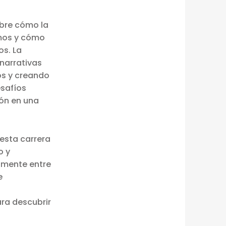
ubre cómo la
amos y cómo
os. La
 narrativas
s y creando
esafíos
ión en una
esta carrera
o y
samente entre
e
ara descubrir