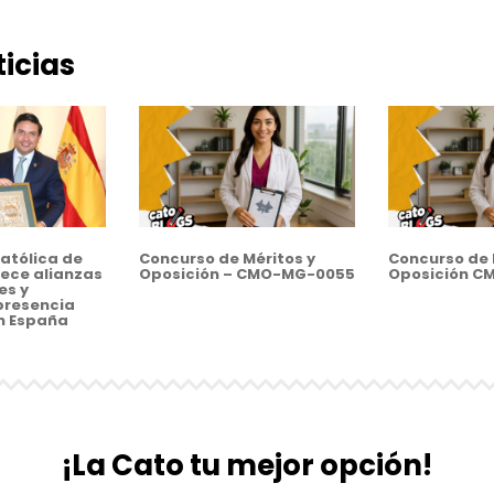
icias
atólica de
Concurso de Méritos y
Concurso de 
ece alianzas
Oposición – CMO-MG-0055
Oposición C
es y
presencia
n España
¡La Cato tu mejor opción!