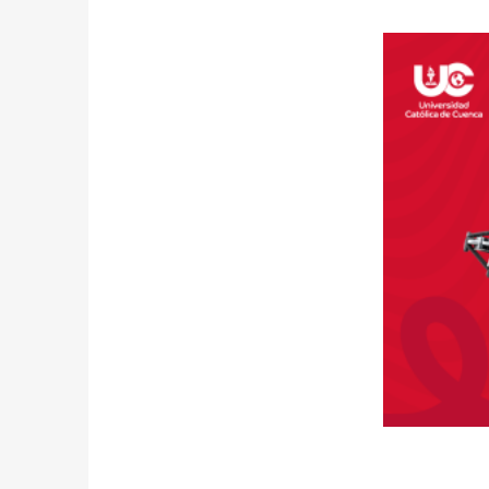
U
B
R
E
E
L
P
O
D
E
R