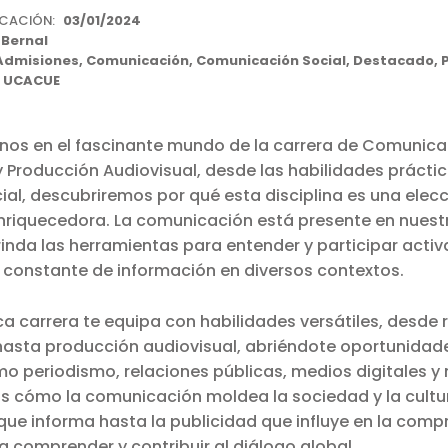
ICACIÓN:
03/01/2024
 Bernal
Admisiones
,
Comunicación
,
Comunicación Social
,
Destacado
,
a UCACUE
nos en el fascinante mundo de la carrera de Comunica
 Producción Audiovisual, desde las habilidades práctic
al, descubriremos por qué esta disciplina es una elec
nriquecedora. La comunicación está presente en nuest
brinda las herramientas para entender y participar acti
 constante de información en diversos contextos.
a carrera te equipa con habilidades versátiles, desde
hasta producción audiovisual, abriéndote oportunidad
 periodismo, relaciones públicas, medios digitales y
s cómo la comunicación moldea la sociedad y la cultur
ue informa hasta la publicidad que influye en la comp
 comprender y contribuir al diálogo global.