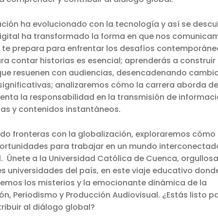
ción ha evolucionado con la tecnología y así se desc
digital ha transformado la forma en que nos comunic
a te prepara para enfrentar los desafíos contemporáne
ra contar historias es esencial; aprenderás a construir
ue resuenen con audiencias, desencadenando cambio
significativas; analizaremos cómo la carrera aborda d
enta la responsabilidad en la transmisión de informac
ias y contenidos instantáneos.
do fronteras con la globalización, exploraremos cómo 
portunidades para trabajar en un mundo interconectad
l. Únete a la Universidad Católica de Cuenca, orgullo
es universidades del país, en este viaje educativo dond
emos los misterios y la emocionante dinámica de la
, Periodismo y Producción Audiovisual. ¿Estás listo p
tribuir al diálogo global?