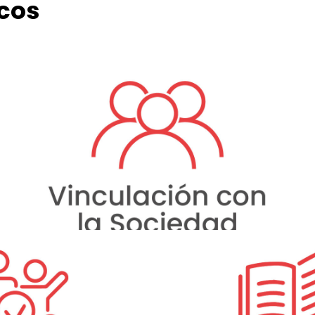
icos
Vinculación con la
Sociedad
Impulsar la Vinculación con la
Sociedad a través de programas y
proyectos innovadores, que impacten
en el desarrollo de la sociedad
contribuyendo con soluciones a
problemas sociales, ambientales y
productivos, con especial atención en
los grupos vulnerables.
Investiga
Innova
Administrativa
Fortalecer el I+D+i+e
ejora continua a nivel