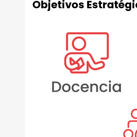
B
Objetivos Estratég
J
E
T
Docencia
I
Formar profesionales de grado y
V
posgrado integralmente, con
pensamiento crítico, encaminado a la
O
solución de problemas y a la
S
transformación de la sociedad.
E
S
Gestión 
T
R
Impulsar la m