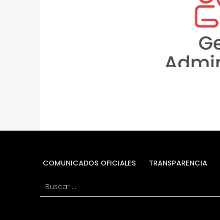
institucional,
A
aseguramie
orientados a la
T
r
É
Skip back to main navigation
G
I
C
O
S
COMUNICADOS OFICIALES
TRANSPARENCIA
Buscar: