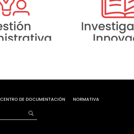
articulación de la ac
 aplicando criterios de
Objetivos de Desarrol
nto de la calidad,
proponiendo estrateg
 gestión por procesos y
permanente de in
esultados.
programas y proyectos 
desarrollo re
CENTRO DE DOCUMENTACIÓN
NORMATIVA