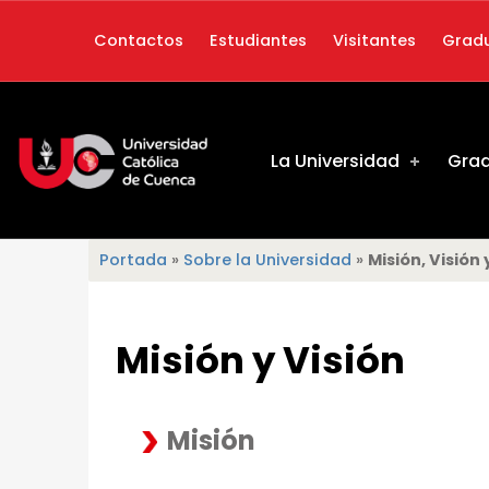
Contactos
Estudiantes
Visitantes
Grad
Misión, Visión y Objetivos Estratégicos - Universidad Católica de Cuenca
UNIVERSIDAD CATÓLICA DE CUENCA
La Universidad
Gra
Portada
»
Sobre la Universidad
»
Misión, Visión
LA NUEVA UNIVERSIDAD CATÓLICA DE CUENCA SE DEDICA A LA EXCELENCIA EN LA ENSEÑANZA, LA INVESTIGACIÓN Y A LA VINCULACIÓN CON LA SOCIEDAD.
M
Misión y Visión
I
S
Misión
I