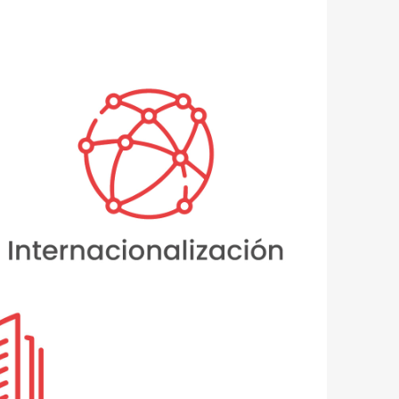
Internacionalización
Dinamizar las funciones sustantivas
hacia la innovación y el desarrollo
científico, tecnológico y humanístico,
mediante los procesos de
internacionalización.
ción e
ción
 a través de la