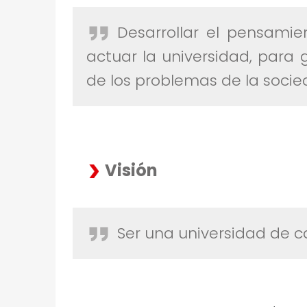
Ó
N
Desarrollar el pensamie
,
actuar la universidad, para 
de los problemas de la socie
V
I
S
I
Visión
Ó
N
Ser una universidad de c
Y
O