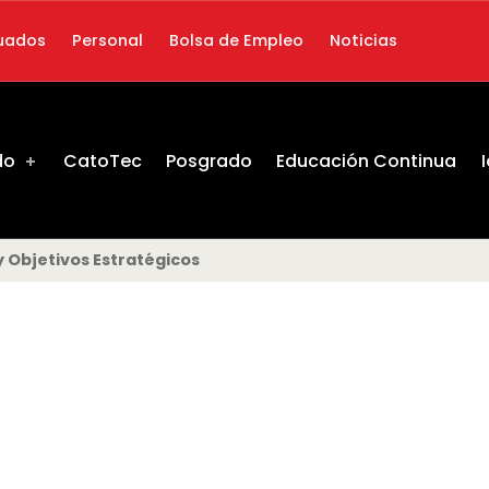
uados
Personal
Bolsa de Empleo
Noticias
do
CatoTec
Posgrado
Educación Continua
 y Objetivos Estratégicos