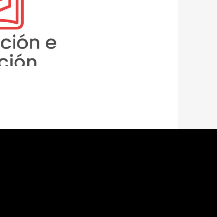
ademia con los
lo Sostenible,
ias, monitoreo
dicadores,
que tributen al
gional.