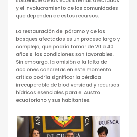
sostenible de los ecosistemas afectados
P
y el involucramiento de las comunidades
A
que dependen de estos recursos.
R
La restauración del páramo y de los
Q
bosques afectados es un proceso largo y
U
complejo, que podría tomar de 20 a 40
E
años si las condiciones son favorables.
Sin embargo, la omisión o la falta de
N
acciones concretas en este momento
A
crítico podría significar la pérdida
C
irrecuperable de biodiversidad y recursos
hídricos esenciales para el Austro
I
ecuatoriano y sus habitantes.
O
N
A
L