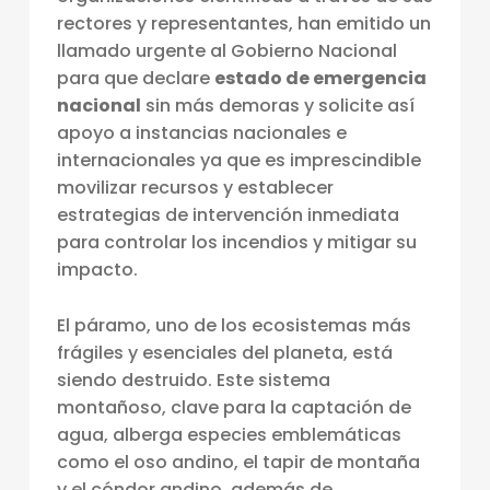
N
rectores y representantes, han emitido un
llamado urgente al Gobierno Nacional
C
para que declare
estado de emergencia
E
nacional
sin más demoras y solicite así
N
apoyo a instancias nacionales e
D
internacionales ya que es imprescindible
movilizar recursos y establecer
I
estrategias de intervención inmediata
O
para controlar los incendios y mitigar su
S
impacto.
F
El páramo, uno de los ecosistemas más
O
frágiles y esenciales del planeta, está
R
siendo destruido. Este sistema
E
montañoso, clave para la captación de
agua, alberga especies emblemáticas
S
como el oso andino, el tapir de montaña
T
y el cóndor andino, además de