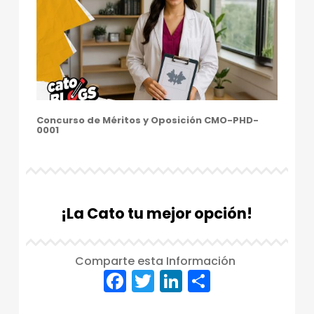
Concurso de Méritos y Oposición CMO-PHD-
0001
¡La Cato tu mejor opción!
Comparte esta Información
F
T
Li
C
a
w
n
o
Skip back to main navigation