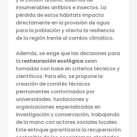
A
innumerables anfibios e insectos. La
L
pérdida de estos hábitats impacta
directamente en la provisión de agua
E
para la población y afecta la resiliencia
S
de la región frente al cambio climático.
D
Además, se exige que las decisiones para
E
la
restauración ecológica
sean
V
tomadas con base en criterios técnicos y
A
científicos. Para ello, se propone la
S
creación de comités técnicos
permanentes conformados por
T
universidades, fundaciones y
A
organizaciones especializadas en
N
investigación y conservación, trabajando
E
de la mano con actores sociales locales.
Este enfoque garantizaría la recuperación
L