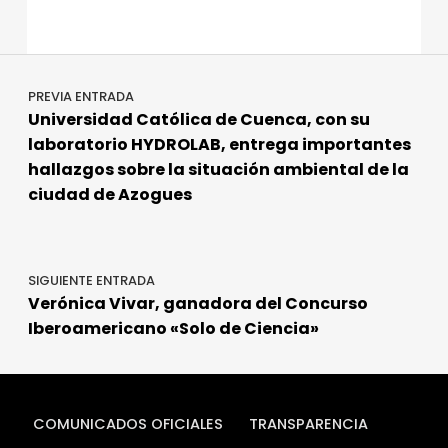
c
it
k
m
e
te
e
p
Navegación de entradas
b
r
dI
a
PREVIA ENTRADA
o
n
rt
Universidad Católica de Cuenca, con su
o
ir
laboratorio HYDROLAB, entrega importantes
k
hallazgos sobre la situación ambiental de la
ciudad de Azogues
SIGUIENTE ENTRADA
Verónica Vivar, ganadora del Concurso
Iberoamericano «Solo de Ciencia»
COMUNICADOS OFICIALES
TRANSPARENCIA