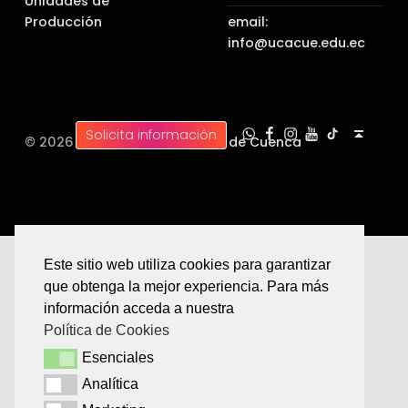
Unidades de
Producción
email:
info@ucacue.edu.ec
UC WhatsApp
UC Tiktok
UC en Facebook
UC en Instagram
UC en Youtube
Back to top ↑
Solicita información
© 2026 |
Universidad Católica de Cuenca
Este sitio web utiliza cookies para garantizar
que obtenga la mejor experiencia. Para más
información acceda a nuestra
Política de Cookies
Esenciales
Esenciales
Analítica
Analítica