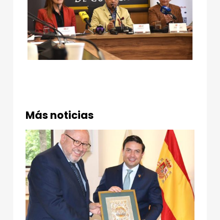
C
A
J
A
S
Más noticias