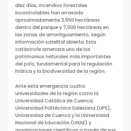
C
diez días, incendios forestales
incontrolables han arrasado
I
aproximadamente 3,550 hectáreas
A
dentro del parque y 7,000 hectáreas en
A
las zonas de amortiguamiento, según
información satelital abierta. Esta
M
catástrofe amenaza uno de los
B
patrimonios naturales más importantes
I
del país, fundamental para la regulación
E
hídrica y la biodiversidad de la región.
N
Ante esta emergencia cuatro
T
universidades de la región como la
A
Universidad Católica de Cuenca,
L
Universidad Politécnica Salesiana (UPS),
Universidad de Cuenca y la Universidad
,
Nacional de Educación (UNAE) y
I
organizaciones científicas a través de sus