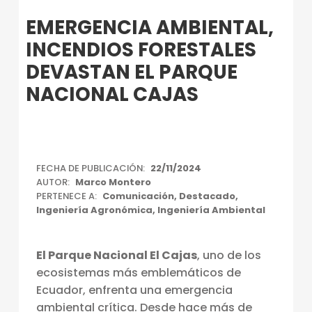
Introduction
EMERGENCIA AMBIENTAL,
INCENDIOS FORESTALES
DEVASTAN EL PARQUE
NACIONAL CAJAS
E
FECHA DE PUBLICACIÓN:
22/11/2024
AUTOR:
Marco Montero
M
PERTENECE A:
Comunicación
,
Destacado
,
E
Ingeniería Agronómica
,
Ingeniería Ambiental
R
El Parque Nacional El Cajas
, uno de los
G
ecosistemas más emblemáticos de
E
Ecuador, enfrenta una emergencia
N
ambiental crítica. Desde hace más de