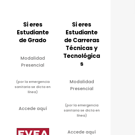
Si eres
Si eres
Estudiante
Estudiante
de Grado
de Carreras
Técnicas y
Tecnológica
Modalidad
s
Presencial
Modalidad
(por la emergencia
sanitaria se dicta en
Presencial
línea)
(por la emergencia
Accede aquí
sanitaria se dicta en
línea)
Accede aquí