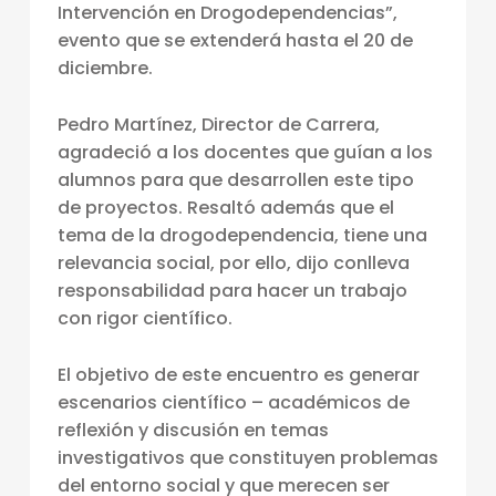
Intervención en Drogodependencias”,
Í
evento que se extenderá hasta el 20 de
A
diciembre.
C
L
Pedro Martínez, Director de Carrera,
agradeció a los docentes que guían a los
Í
alumnos para que desarrollen este tipo
N
de proyectos. Resaltó además que el
I
tema de la drogodependencia, tiene una
relevancia social, por ello, dijo conlleva
C
responsabilidad para hacer un trabajo
A
con rigor científico.
I
N
El objetivo de este encuentro es generar
escenarios científico – académicos de
A
reflexión y discusión en temas
U
investigativos que constituyen problemas
G
del entorno social y que merecen ser