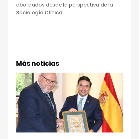
abordados desde la perspectiva de la
U
Sociología Clínica.
R
A
J
O
R
Más noticias
N
A
D
A
S
A
C
A