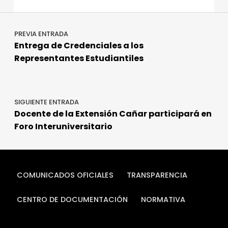
e
te
e
p
Navegación de entradas
b
r
dI
a
PREVIA ENTRADA
o
n
rt
Entrega de Credenciales a los
o
ir
Representantes Estudiantiles
k
SIGUIENTE ENTRADA
Docente de la Extensión Cañar participará en
Foro Interuniversitario
COMUNICADOS OFICIALES
TRANSPARENCIA
CENTRO DE DOCUMENTACIÓN
NORMATIVA
Buscar: