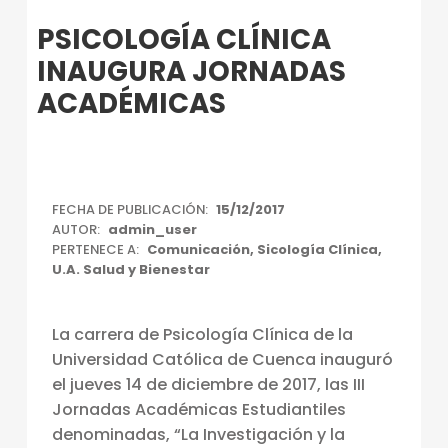
Introduction
PSICOLOGÍA CLÍNICA
INAUGURA JORNADAS
ACADÉMICAS
P
FECHA DE PUBLICACIÓN:
15/12/2017
AUTOR:
admin_user
S
PERTENECE A:
Comunicación
,
Sicología Clínica
,
I
U.A. Salud y Bienestar
C
La carrera de Psicología Clínica de la
O
Universidad Católica de Cuenca inauguró
L
el jueves 14 de diciembre de 2017, las III
O
Jornadas Académicas Estudiantiles
G
denominadas, “La Investigación y la