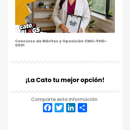
Concurso de Méritos y Oposición CMO-PHD-
0001
¡La Cato tu mejor opción!
Comparte esta Información
F
T
Li
C
a
w
n
o
Skip back to main navigation
c
it
k
m