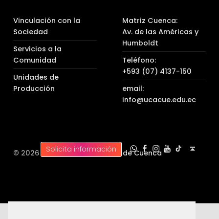
Vinculación con la
Matriz Cuenca:
Sociedad
Av. de las Américas y
Humboldt
Servicios a la
Comunidad
Teléfono:
+593 (07) 4137-150
Unidades de
Producción
email:
info@ucacue.edu.ec
UC WhatsApp
UC Tiktok
UC en Facebook
UC en Instagram
UC en Youtube
Back to top ↑
Solicita información
© 2026 |
Universidad Católica de Cuenca