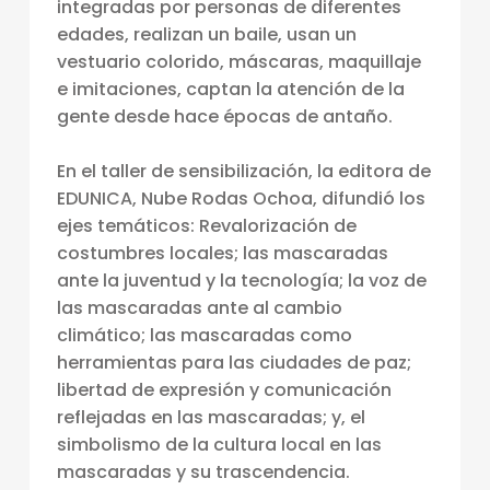
integradas por personas de diferentes
E
edades, realizan un baile, usan un
L
vestuario colorido, máscaras, maquillaje
A
e imitaciones, captan la atención de la
gente desde hace épocas de antaño.
U
.
En el taller de sensibilización, la editora de
C
EDUNICA, Nube Rodas Ochoa, difundió los
ejes temáticos: Revalorización de
A
costumbres locales; las mascaradas
T
ante la juventud y la tecnología; la voz de
Ó
las mascaradas ante al cambio
L
climático; las mascaradas como
herramientas para las ciudades de paz;
I
libertad de expresión y comunicación
C
reflejadas en las mascaradas; y, el
A
simbolismo de la cultura local en las
D
mascaradas y su trascendencia.