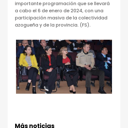
importante programación que se llevará
C
a cabo el 6 de enero de 2024, con una
I
participación masiva de la colectividad
O
azogueña y de la provincia. (FS).
N
A
L
I
Z
A
E
N
A
Z
O
Más noticias