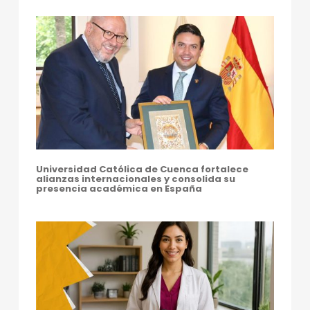
G
U
E
S
Universidad Católica de Cuenca fortalece
alianzas internacionales y consolida su
presencia académica en España