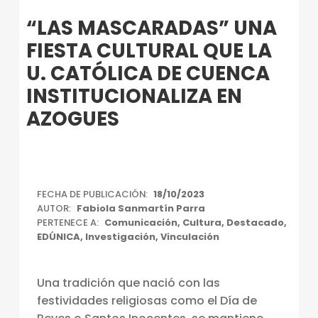
Introduction
“LAS MASCARADAS” UNA
FIESTA CULTURAL QUE LA
U. CATÓLICA DE CUENCA
INSTITUCIONALIZA EN
AZOGUES
“
FECHA DE PUBLICACIÓN:
18/10/2023
AUTOR:
Fabiola Sanmartín Parra
L
PERTENECE A:
Comunicación
,
Cultura
,
Destacado
,
A
EDÚNICA
,
Investigación
,
Vinculación
S
Una tradición que nació con las
M
festividades religiosas como el Día de
A