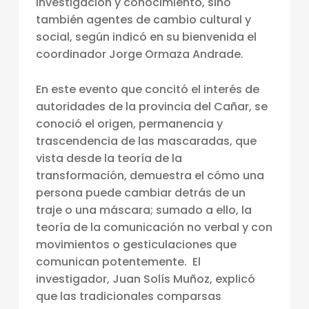
investigación y conocimiento, sino
E
también agentes de cambio cultural y
S
social, según indicó en su bienvenida el
coordinador Jorge Ormaza Andrade.
T
A
En este evento que concitó el interés de
C
autoridades de la provincia del Cañar, se
U
conoció el origen, permanencia y
trascendencia de las mascaradas, que
L
vista desde la teoría de la
T
transformación, demuestra el cómo una
U
persona puede cambiar detrás de un
R
traje o una máscara; sumado a ello, la
teoría de la comunicación no verbal y con
A
movimientos o gesticulaciones que
L
comunican potentemente. El
Q
investigador, Juan Solís Muñoz, explicó
que las tradicionales comparsas
U