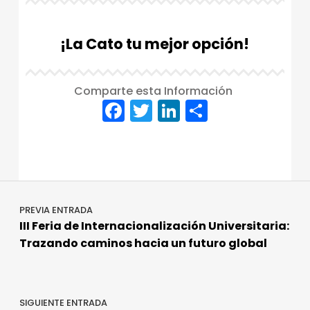
¡La Cato tu mejor opción!
Comparte esta Información
F
T
Li
C
a
w
n
o
Skip back to main navigation
c
it
k
m
e
te
e
p
Navegación de entradas
b
r
dI
a
PREVIA ENTRADA
o
n
rt
III Feria de Internacionalización Universitaria:
o
ir
Trazando caminos hacia un futuro global
k
SIGUIENTE ENTRADA