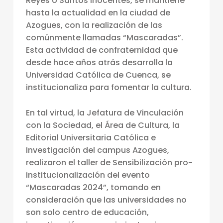
Reyes o Santos Inocentes, se mantiene
S
hasta la actualidad en la ciudad de
C
Azogues, con la realización de las
comúnmente llamadas “Mascaradas”.
A
Esta actividad de confraternidad que
R
desde hace años atrás desarrolla la
A
Universidad Católica de Cuenca, se
institucionaliza para fomentar la cultura.
D
A
En tal virtud, la Jefatura de Vinculación
S
con la Sociedad, el Área de Cultura, la
”
Editorial Universitaria Católica e
Investigación del campus Azogues,
U
realizaron el taller de Sensibilización pro-
N
institucionalización del evento
A
“Mascaradas 2024”, tomando en
F
consideración que las universidades no
son solo centro de educación,
I