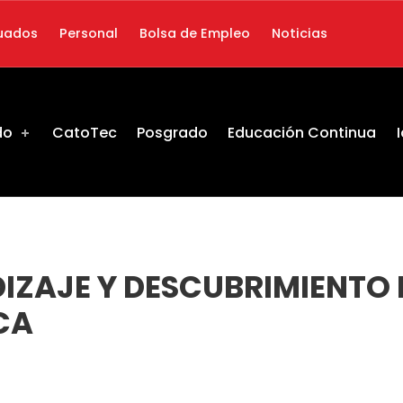
uados
Personal
Bolsa de Empleo
Noticias
do
CatoTec
Posgrado
Educación Continua
DIZAJE Y DESCUBRIMIENTO 
CA