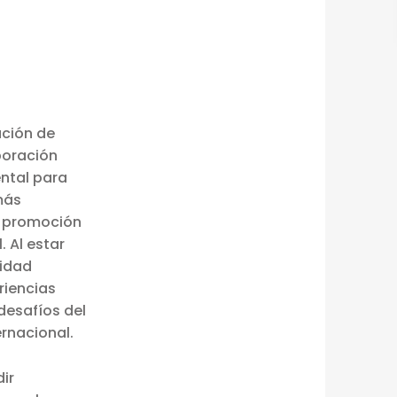
ación de
boración
ental para
más
la promoción
 Al estar
sidad
riencias
desafíos del
ernacional.
ir