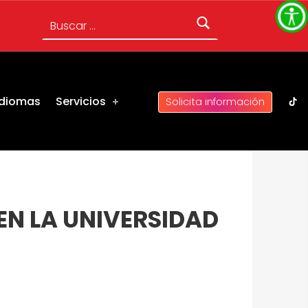
Buscar:
UC 
Idiomas
Servicios
Solicita información
EN LA UNIVERSIDAD