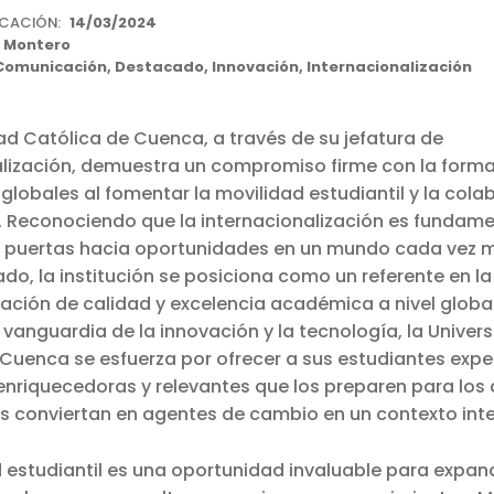
ICACIÓN:
14/03/2024
 Montero
Comunicación
,
Destacado
,
Innovación
,
Internacionalización
ad Católica de Cuenca, a través de su jefatura de
alización, demuestra un compromiso firme con la form
lobales al fomentar la movilidad estudiantil y la cola
l. Reconociendo que la internacionalización es fundam
s puertas hacia oportunidades en un mundo cada vez 
do, la institución se posiciona como un referente en 
ción de calidad y excelencia académica a nivel global.
 vanguardia de la innovación y la tecnología, la Univer
Cuenca se esfuerza por ofrecer a sus estudiantes expe
nriquecedoras y relevantes que los preparen para los 
los conviertan en agentes de cambio en un contexto int
 estudiantil es una oportunidad invaluable para expand