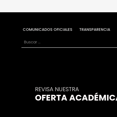
C
A
D
COMUNICADOS OFICIALES
TRANSPARENCIA
Buscar:
E
C
U
E
N
REVISA NUESTRA
C
OFERTA ACADÉMIC
A