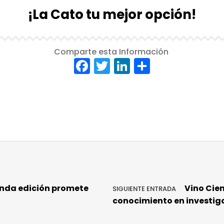
¡La Cato tu mejor opción!
Comparte esta Información
F
T
Li
C
a
w
n
o
c
it
k
m
e
te
e
p
b
r
dI
a
o
n
rt
o
ir
k
unda edición promete
Vino Cien
SIGUIENTE ENTRADA
conocimiento en investiga