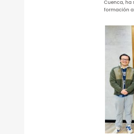
E
Cuenca, ha 
formación 
S
C
U
B
R
I
M
I
E
N