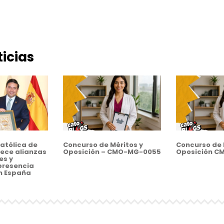
icias
atólica de
Concurso de Méritos y
Concurso de 
ece alianzas
Oposición – CMO-MG-0055
Oposición C
es y
presencia
n España