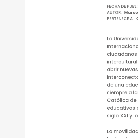
U
FECHA DE PUBL
AUTOR:
Marco
N
PERTENECE A:
V
La Universid
I
Internacion
ciudadanos g
A
intercultura
J
abrir nueva
interconecta
E
de una educa
D
siempre a la
Católica de 
E
educativas e
siglo XXI y 
A
P
La movilidad