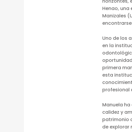
horizontes, 
R
Henao, una 
E
Manizales (
encontrarse
N
Uno de los 
D
en la instit
I
odontológica
oportunidad 
Z
primera man
A
esta institu
conocimient
J
profesional 
E
Manuela ha 
Y
calidez y am
patrimonio c
D
de explorar 