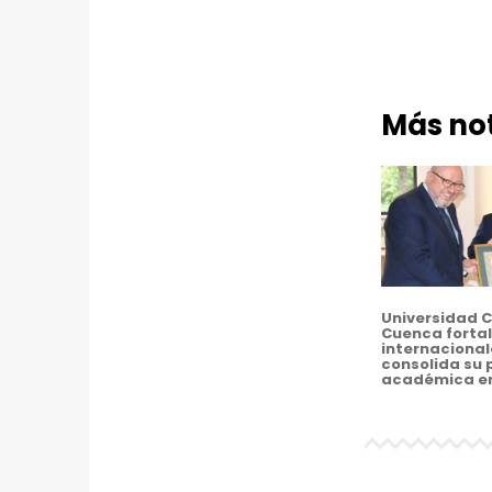
T
O
E
Más not
N
L
A
U
N
Universidad C
Cuenca fortal
I
internacional
consolida su 
académica e
V
E
R