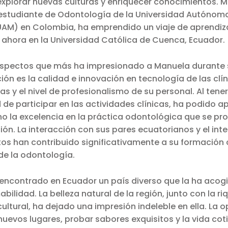
explorar nuevas culturas y enriquecer conocimientos. 
estudiante de Odontología de la Universidad Autónom
UAM) en Colombia, ha emprendido un viaje de aprendiza
 ahora en la Universidad Católica de Cuenca, Ecuador.
aspectos que más ha impresionado a Manuela durante 
ución es la calidad e innovación en tecnología de las clí
s y el nivel de profesionalismo de su personal. Al tener
de participar en las actividades clínicas, ha podido a
o la excelencia en la práctica odontológica que se p
ción. La interacción con sus pares ecuatorianos y el in
os han contribuido significativamente a su formación
de la odontología.
encontrado en Ecuador un país diverso que la ha acog
abilidad. La belleza natural de la región, junto con la r
ultural, ha dejado una impresión indeleble en ella. La 
nuevos lugares, probar sabores exquisitos y la vida cot