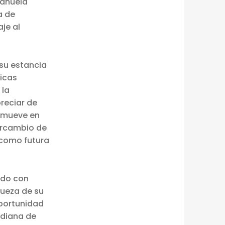
Manuela
a de
je al
su estancia
nicas
 la
preciar de
romueve en
tercambio de
 como futura
ido con
iqueza de su
oportunidad
idiana de