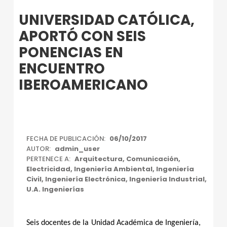
Introduction
UNIVERSIDAD CATÓLICA,
APORTÓ CON SEIS
PONENCIAS EN
ENCUENTRO
IBEROAMERICANO
U
FECHA DE PUBLICACIÓN:
06/10/2017
AUTOR:
admin_user
N
PERTENECE A:
Arquitectura
,
Comunicación
,
I
Electricidad
,
Ingeniería Ambiental
,
Ingeniería
Civil
,
Ingeniería Electrónica
,
Ingeniería Industrial
,
V
U.A. Ingenierías
E
R
Seis docentes de la Unidad Académica de Ingeniería,