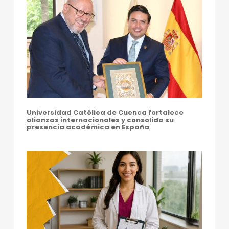
O
N
E
N
C
I
A
Universidad Católica de Cuenca fortalece
alianzas internacionales y consolida su
S
presencia académica en España
E
N
E
N
C
U