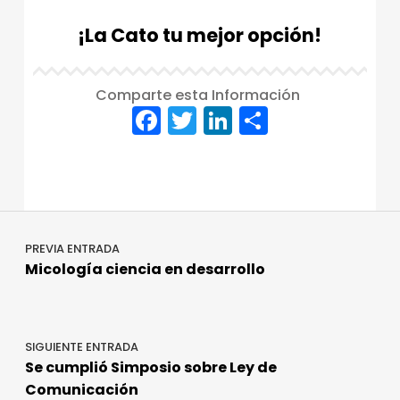
I
¡La Cato tu mejor opción!
C
A
Comparte esta Información
N
F
T
Li
C
O
a
w
n
o
Skip back to main navigation
c
it
k
m
e
te
e
p
Navegación de entradas
b
r
dI
a
PREVIA ENTRADA
o
n
rt
Micología ciencia en desarrollo
o
ir
k
SIGUIENTE ENTRADA
Se cumplió Simposio sobre Ley de
Comunicación