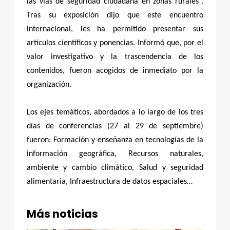
las vías de seguridad ciudadana en zonas rurales”.
A
Tras su exposición dijo que este encuentro
P
internacional, les ha permitido presentar sus
O
artículos científicos y ponencias. Informó que, por el
R
valor investigativo y la trascendencia de los
contenidos, fueron acogidos de inmediato por la
T
organización.
Ó
C
Los ejes temáticos, abordados a lo largo de los tres
O
días de conferencias (27 al 29 de septiembre)
N
fueron: Formación y enseñanza en tecnologías de la
información geográfica, Recursos naturales,
S
ambiente y cambio climático, Salud y seguridad
E
alimentaria, Infraestructura de datos espaciales…
I
S
Más noticias
P