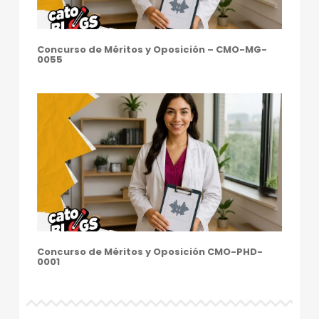
E
N
Concurso de Méritos y Oposición – CMO-MG-
T
0055
R
O
I
B
E
R
O
A
Concurso de Méritos y Oposición CMO-PHD-
M
0001
E
R