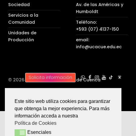
Sociedad
Av. de las Américas y
Humboldt
Servicios a la
Comunidad
Teléfono:
+593 (07) 4137-150
Unidades de
Producción
email:
info@ucacue.edu.ec
UC WhatsApp
UC Tiktok
UC en Facebook
UC en Instagram
UC en Youtube
Back to top ↑
Solicita información
© 2026 |
Universidad Católica de Cuenca
Este sitio web utiliza cookies para garantizar
que obtenga la mejor experiencia. Para más
información acceda a nuestra
Política de Cookies
Esenciales
Esenciales