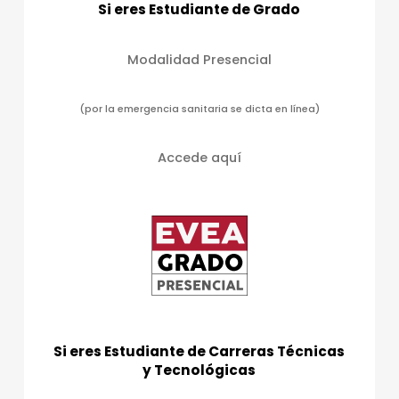
Si eres Estudiante de Grado
a
s
Modalidad Presencial
d
e
(por la emergencia sanitaria se dicta en línea)
E
v
Accede aquí
e
n
t
o
s
Si eres Estudiante de Carreras Técnicas
y Tecnológicas