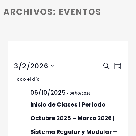
Introduction
ARCHIVOS:
EVENTOS
Eventos en 02/03/2026
N
N
3/2/2026
Buscar
Día
a
a
Selecciona
v
Todo el día
v
la
e
fecha.
e
06/10/2025
g
-
06/10/2026
g
a
Inicio de Clases | Período
c
a
i
c
Octubre 2025 – Marzo 2026 |
ó
i
n
Sistema Regular y Modular –
ó
d