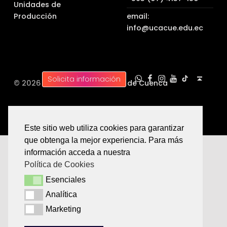
Unidades de
Producción
email:
info@ucacue.edu.ec
UC WhatsApp
UC Tiktok
UC en Facebook
UC en Instagram
UC en Youtube
Back to top ↑
Solicita información
© 2026 |
Universidad Católica de Cuenca
Este sitio web utiliza cookies para garantizar
que obtenga la mejor experiencia. Para más
información acceda a nuestra
Política de Cookies
Esenciales
Esenciales
Analítica
Analítica
Marketing
Marketing