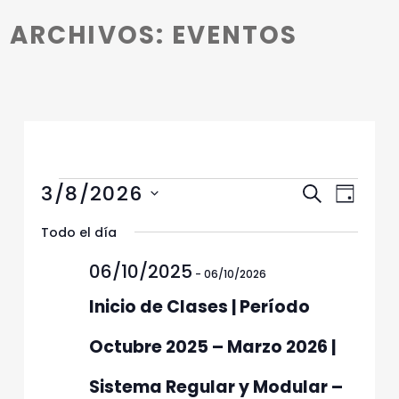
Introduction
ARCHIVOS:
EVENTOS
Eventos en 08/03/2026
N
N
3/8/2026
Buscar
Día
a
a
Selecciona
v
Todo el día
v
la
e
fecha.
e
06/10/2025
g
-
06/10/2026
g
a
Inicio de Clases | Período
c
a
i
c
Octubre 2025 – Marzo 2026 |
ó
i
n
Sistema Regular y Modular –
ó
d