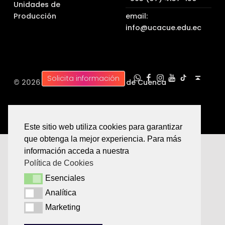
Unidades de
Producción
email:
info@ucacue.edu.ec
UC WhatsApp
UC Tiktok
UC en Facebook
UC en Instagram
UC en Youtube
Back to top ↑
Solicita información
© 2026 |
Universidad Católica de Cuenca
Este sitio web utiliza cookies para garantizar
que obtenga la mejor experiencia. Para más
información acceda a nuestra
Política de Cookies
Esenciales
Esenciales
Analítica
Analítica
Marketing
Marketing