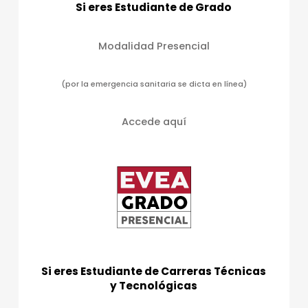
Si eres Estudiante de Grado
a
s
Modalidad Presencial
d
e
(por la emergencia sanitaria se dicta en línea)
E
v
Accede aquí
e
n
t
o
s
Si eres Estudiante de Carreras Técnicas
y Tecnológicas