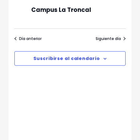
n
e
Campus La Troncal
v
d
i
e
s
b
t
Día anterior
Siguiente día
ú
a
s
s
d
q
Suscribirse al calendario
e
u
E
e
v
d
e
n
a
t
y
o
v
i
s
t