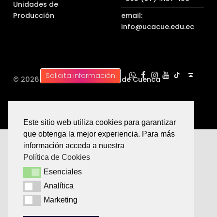
Unidades de
Producción
email:
info@ucacue.edu.ec
UC WhatsApp
UC Tiktok
UC en Facebook
UC en Instagram
UC en Youtube
Back to top ↑
Solicita información
© 2026 |
Universidad Católica de Cuenca
Este sitio web utiliza cookies para garantizar
que obtenga la mejor experiencia. Para más
información acceda a nuestra
Política de Cookies
Esenciales
Esenciales
Analítica
Analítica
Marketing
Marketing