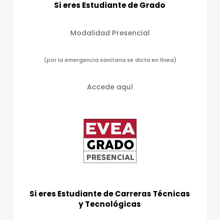
Si eres Estudiante de Grado
a
s
Modalidad Presencial
d
e
(por la emergencia sanitaria se dicta en línea)
E
v
Accede aquí
e
n
t
o
s
Si eres Estudiante de Carreras Técnicas
y Tecnológicas