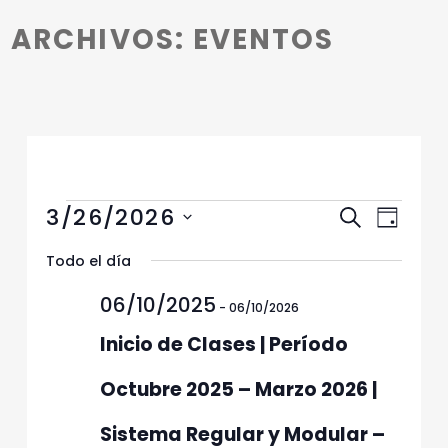
Introduction
ARCHIVOS:
EVENTOS
Eventos en 26/03/2026
N
N
3/26/2026
Buscar
Día
a
a
Selecciona
v
Todo el día
v
la
e
fecha.
e
06/10/2025
g
-
06/10/2026
g
a
Inicio de Clases | Período
c
a
i
c
Octubre 2025 – Marzo 2026 |
ó
i
n
Sistema Regular y Modular –
ó
d