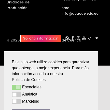
Unidades de
Producción
email:
info@ucacue.edu.ec
UC WhatsApp
UC Tiktok
UC en Facebook
UC en Instagram
UC en Youtube
Back to top ↑
Solicita información
© 2026 |
Universidad Católica de Cuenca
Este sitio web utiliza cookies para garantizar
que obtenga la mejor experiencia. Para más
información acceda a nuestra
Política de Cookies
Esenciales
Esenciales
Analítica
Analítica
Marketing
Marketing