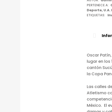
AUTOR:
admin
S
PERTENECE A:
Deporte
,
U.A.
C
ETIQUETAS:
In
A
R
Info
P
A
Oscar Patín,
lugar en lo
T
cantón Sucúa
la Copa Pan
Í
N
Las calles d
Atletismo co
C
competencia 
L
México. El e
damas y caba