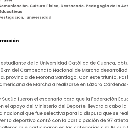
_user
Comunicación
,
Cultura Física
,
Destacado
,
Pedagogía de la Act
 Educativas
vestigación
universidad
rmación
 estudiante de la Universidad Católica de Cuenca, obtu
s 10km del Campeonato Nacional de Marcha desarrollado
, provincia de Morona Santiago. Con este triunfo, Patín
americana de Marcha a realizarse en Lázaro Cárdenas-
e Sucúa fueron el escenario para que la Federación Ecu
n el apoyo del Ministerio del Deporte, llevara a cabo la
nacional que fue selectiva para la disputa que se real
vento deportivo contó con la participación de 97 atleta
lleros que participaron en las categorías sub 16, sub 1