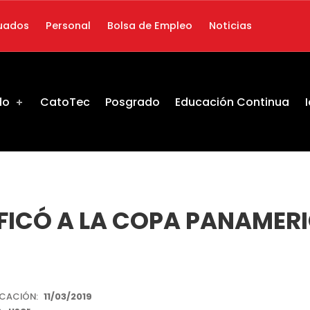
uados
Personal
Bolsa de Empleo
Noticias
do
CatoTec
Posgrado
Educación Continua
IFICÓ A LA COPA PANAME
ICACIÓN:
11/03/2019