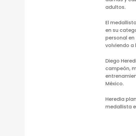
A
adultos.
S
El medallist
I
en su catego
personal en 
F
volviendo a
I
Diego Hered
C
campeón, man
entrenamient
Ó
México.
A
Heredia plan
L
medallista e
A
C