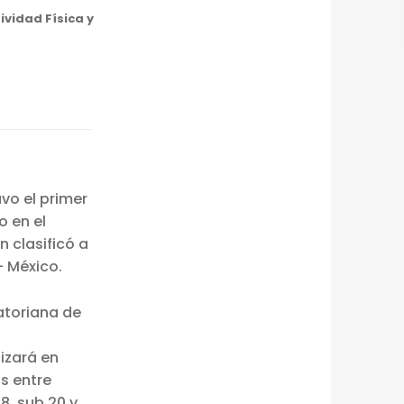
ividad Física y
vo el primer
 en el
 clasificó a
 México.
atoriana de
izará en
s entre
8, sub 20 y