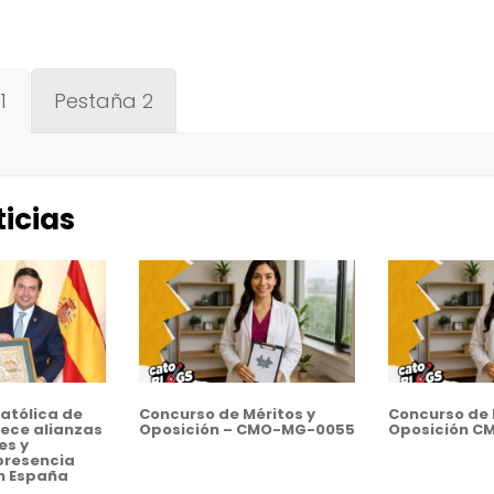
1
Pestaña 2
icias
atólica de
Concurso de Méritos y
Concurso de 
ece alianzas
Oposición – CMO-MG-0055
Oposición C
es y
presencia
n España