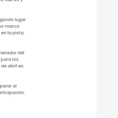
segundo lugar
jor marca
en la pista,
renador del
 para los
de abril en
parar al
rticipación.