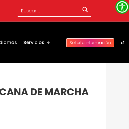
Buscar:
UC 
Idiomas
Servicios
Solicita información
RICANA DE MARCHA