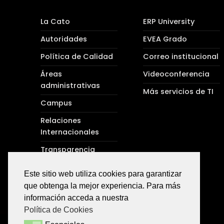
La Cato
ERP University
Autoridades
EVEA Grado
Política de Calidad
Correo institucional
Áreas
Videoconferencia
administrativas
Más servicios de TI
Campus
Relaciones
Internacionales
Transparencia
Protocolos
Este sitio web utiliza cookies para garantizar
que obtenga la mejor experiencia. Para más
información acceda a nuestra
Política de Cookies