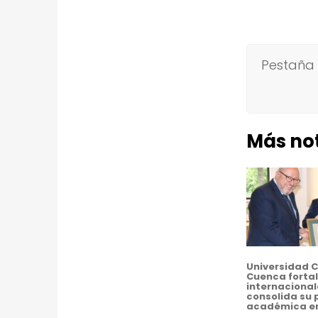
O
P
A
Pestaña 
P
A
Más not
N
A
M
E
R
Universidad C
Cuenca fortal
I
internacional
consolida su 
académica e