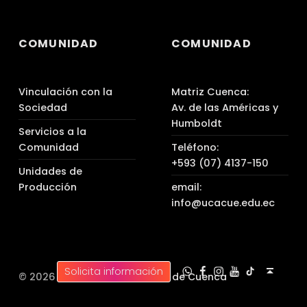
COMUNIDAD
COMUNIDAD
Vinculación con la
Matriz Cuenca:
Sociedad
Av. de las Américas y
Humboldt
Servicios a la
Comunidad
Teléfono:
+593 (07) 4137-150
Unidades de
Producción
email:
info@ucacue.edu.ec
UC WhatsApp
UC Tiktok
UC en Facebook
UC en Instagram
UC en Youtube
Back to top ↑
Solicita información
© 2026 |
Universidad Católica de Cuenca