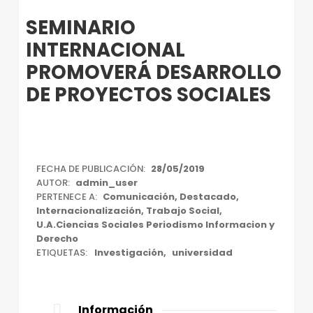
Introduction
SEMINARIO
INTERNACIONAL
PROMOVERÁ DESARROLLO
DE PROYECTOS SOCIALES
S
FECHA DE PUBLICACIÓN:
28/05/2019
AUTOR:
admin_user
E
PERTENECE A:
Comunicación
,
Destacado
,
M
Internacionalización
,
Trabajo Social
,
U.A.Ciencias Sociales Periodismo Informacion y
I
Derecho
ETIQUETAS:
Investigación
universidad
N
A
R
Información