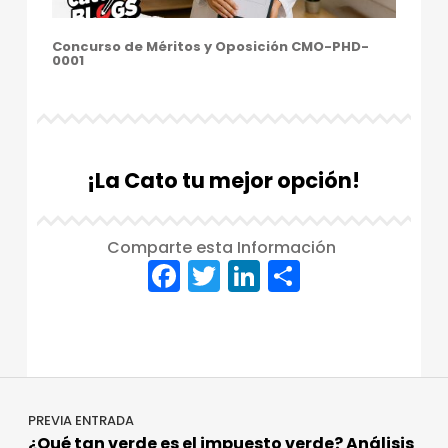
Concurso de Méritos y Oposición CMO-PHD-
0001
¡La Cato tu mejor opción!
Comparte esta Información
F
T
Li
C
a
w
n
o
Skip back to main navigation
c
it
k
m
e
te
e
p
Navegación de entradas
b
r
dI
a
PREVIA ENTRADA
o
n
rt
¿Qué tan verde es el impuesto verde? Análisis