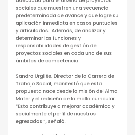
adecuada para el diseño de proyectos
L
sociales que muestren una secuencia
P
predeterminada de avance y que logre su
aplicación inmediata en casos puntuales
R
y articulados. Además, de analizar y
O
determinar las funciones y
M
responsabilidades de gestión de
O
proyectos sociales en cada uno de sus
ámbitos de competencia.
V
E
Sandra Urgilés, Director de la Carrera de
R
Trabajo Social, manifestó que esta
propuesta nace desde la misión del Alma
Á
Mater y el rediseño de la malla curricular.
D
“Esto contribuye a mejorar académica y
E
socialmente el perfil de nuestros
S
egresados “, señaló.
A