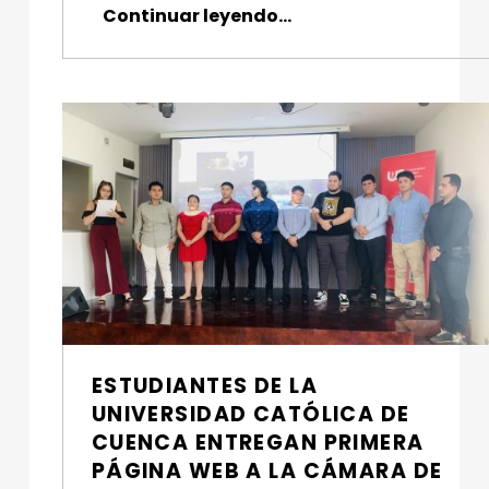
Continuar leyendo
“Forma tu futuro como defensor de la justicia y protector de los derechos humanos”
…
ESTUDIANTES DE LA
UNIVERSIDAD CATÓLICA DE
CUENCA ENTREGAN PRIMERA
PÁGINA WEB A LA CÁMARA DE