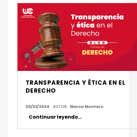
TRANSPARENCIA Y ÉTICA EN EL
DERECHO
FECHA DE PUBLICACIÓN:
03/01/2024
AUTOR:
Marco Montero
“Transparencia y ética en el Derecho”
Continuar leyendo
…