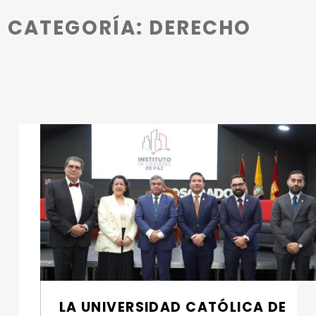
Introduction
CATEGORÍA:
DERECHO
C
A
T
E
G
O
R
Í
LA UNIVERSIDAD CATÓLICA DE
A