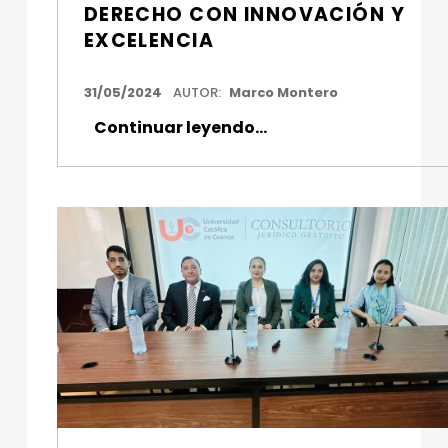
DERECHO CON INNOVACIÓN Y
EXCELENCIA
FECHA DE PUBLICACIÓN:
31/05/2024
AUTOR:
Marco Montero
“Cambiando el futuro del Derecho con Innovación y Excelencia”
Continuar leyendo
…