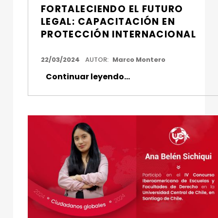
FORTALECIENDO EL FUTURO
LEGAL: CAPACITACIÓN EN
PROTECCIÓN INTERNACIONAL
FECHA DE PUBLICACIÓN:
22/03/2024
AUTOR:
Marco Montero
“Fortaleciendo el futuro legal: capacitación en Protección Internacional”
Continuar leyendo
…