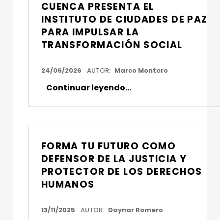
CUENCA PRESENTA EL
:
INSTITUTO DE CIUDADES DE PAZ
D
PARA IMPULSAR LA
E
TRANSFORMACIÓN SOCIAL
R
FECHA DE PUBLICACIÓN:
24/06/2026
AUTOR:
Marco Montero
E
Continuar leyendo
…
“La Universidad Católica de Cuenca presenta el Instituto de Ciudades de Paz para impulsar la transformación social”
C
H
O
FORMA TU FUTURO COMO
DEFENSOR DE LA JUSTICIA Y
PROTECTOR DE LOS DERECHOS
HUMANOS
FECHA DE PUBLICACIÓN:
13/11/2025
AUTOR:
Daynar Romero