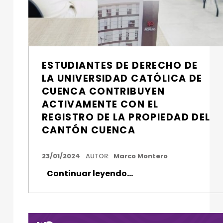
ESTUDIANTES DE DERECHO DE
LA UNIVERSIDAD CATÓLICA DE
CUENCA CONTRIBUYEN
ACTIVAMENTE CON EL
REGISTRO DE LA PROPIEDAD DEL
CANTÓN CUENCA
FECHA DE PUBLICACIÓN:
23/01/2024
AUTOR:
Marco Montero
Continuar leyendo
…
“Estudiantes de Derecho de la Universidad Católica de Cuenca contribuyen activamente con el Registro de la Propiedad del cantón Cuenca”