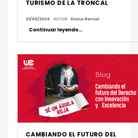
TURISMO DE LA TRONCAL
FECHA DE PUBLICACIÓN:
31/05/2024
AUTOR:
Diana Bernal
Continuar leyendo
…
“Estudiantes de la Universidad Católica de Cuenca entregan primera página web a la Cámara de Turismo de La Troncal”
CAMBIANDO EL FUTURO DEL