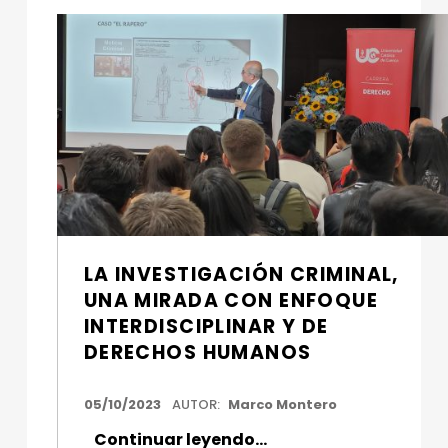
LA INVESTIGACIÓN CRIMINAL,
UNA MIRADA CON ENFOQUE
INTERDISCIPLINAR Y DE
DERECHOS HUMANOS
FECHA DE PUBLICACIÓN:
05/10/2023
AUTOR:
Marco Montero
“La investigación criminal, una mirada con enfoque interdisciplinar y de derechos humanos”
Continuar leyendo
…