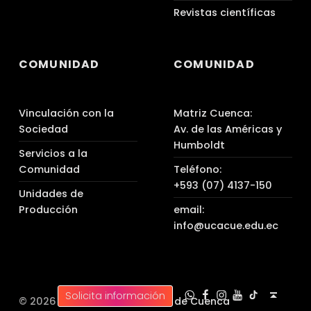
Revistas científicas
COMUNIDAD
COMUNIDAD
Vinculación con la
Matriz Cuenca:
Sociedad
Av. de las Américas y
Humboldt
Servicios a la
Comunidad
Teléfono:
+593 (07) 4137-150
Unidades de
Producción
email:
info@ucacue.edu.ec
UC WhatsApp
UC Tiktok
UC en Facebook
UC en Instagram
UC en Youtube
Back to top ↑
Solicita información
© 2026 |
Universidad Católica de Cuenca