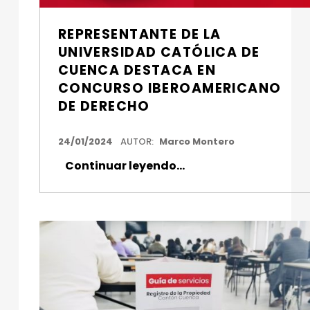
REPRESENTANTE DE LA
UNIVERSIDAD CATÓLICA DE
CUENCA DESTACA EN
CONCURSO IBEROAMERICANO
DE DERECHO
FECHA DE PUBLICACIÓN:
24/01/2024
AUTOR:
Marco Montero
“Representante de la Universidad Católica de Cuenca destaca en Concurso Iberoamericano de Derecho”
Continuar leyendo
…