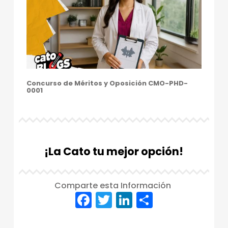
Concurso de Méritos y Oposición CMO-PHD-
0001
¡La Cato tu mejor opción!
Comparte esta Información
F
T
Li
C
a
w
n
o
Skip back to main navigation