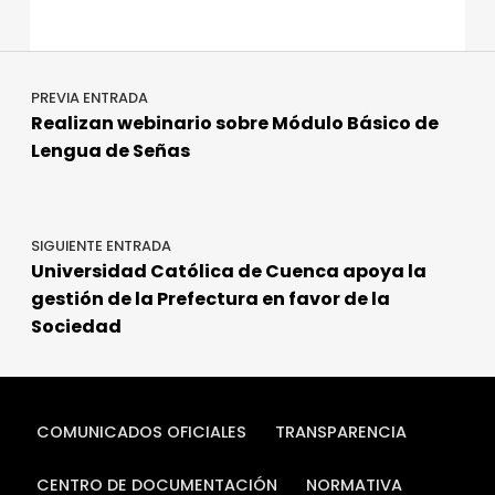
c
it
k
m
e
te
e
p
Navegación de entradas
b
r
dI
a
PREVIA ENTRADA
o
n
rt
Realizan webinario sobre Módulo Básico de
o
ir
Lengua de Señas
k
SIGUIENTE ENTRADA
Universidad Católica de Cuenca apoya la
gestión de la Prefectura en favor de la
Sociedad
COMUNICADOS OFICIALES
TRANSPARENCIA
CENTRO DE DOCUMENTACIÓN
NORMATIVA