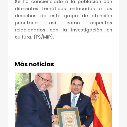
Se ha concienciado a la población con
E
diferentes temáticas enfocadas a los
V
derechos de este grupo de atención
E
prioritaria, así como aspectos
relacionados con la investigación en
N
cultura.
(FS/MIP).
T
O
S
Más noticias
P
O
R
E
L
M
E