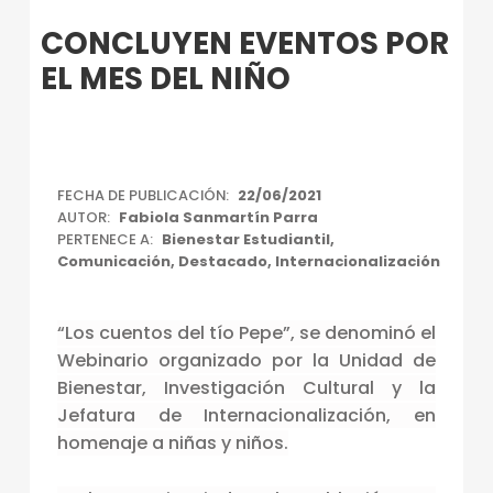
Introduction
CONCLUYEN EVENTOS POR
EL MES DEL NIÑO
C
FECHA DE PUBLICACIÓN:
22/06/2021
AUTOR:
Fabiola Sanmartín Parra
O
PERTENECE A:
Bienestar Estudiantil
,
N
Comunicación
,
Destacado
,
Internacionalización
C
“Los cuentos del tío Pepe”, se denominó el
L
Webinario organizado por la Unidad de
U
Bienestar, Investigación Cultural y la
Y
Jefatura de Internacionalización, en
E
homenaje a niñas y niños.
N