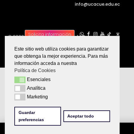
info@ucacue.edu.ec
UC WhatsApp
UC Tiktok
UC en Facebook
UC en Instagram
UC en Youtube
Back to top ↑
Solicita información
© 2026 |
Universidad Católica de Cuenca
Este sitio web utiliza cookies para garantizar
que obtenga la mejor experiencia. Para más
información acceda a nuestra
Política de Cookies
Esenciales
Esenciales
Analítica
Analítica
Marketing
Marketing
Guardar
Aceptar todo
preferencias
Menu