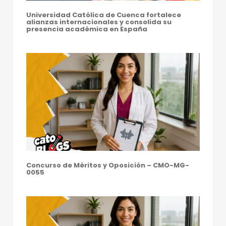
S
Universidad Católica de Cuenca fortalece
alianzas internacionales y consolida su
D
presencia académica en España
E
L
N
I
Ñ
O
Concurso de Méritos y Oposición – CMO-MG-
0055