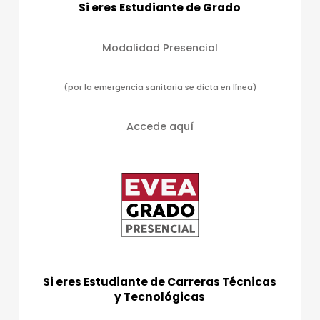
Si eres Estudiante de Grado
a
s
Modalidad Presencial
d
e
(por la emergencia sanitaria se dicta en línea)
E
v
Accede aquí
e
n
t
o
s
Si eres Estudiante de Carreras Técnicas
y Tecnológicas