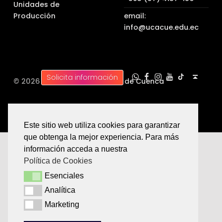
Unidades de
Producción
email:
info@ucacue.edu.ec
UC WhatsApp
UC Tiktok
UC en Facebook
UC en Instagram
UC en Youtube
Back to top ↑
Solicita información
© 2026 |
Universidad Católica de Cuenca
Este sitio web utiliza cookies para garantizar
que obtenga la mejor experiencia. Para más
información acceda a nuestra
Política de Cookies
Esenciales
Esenciales
Analítica
Analítica
Marketing
Marketing