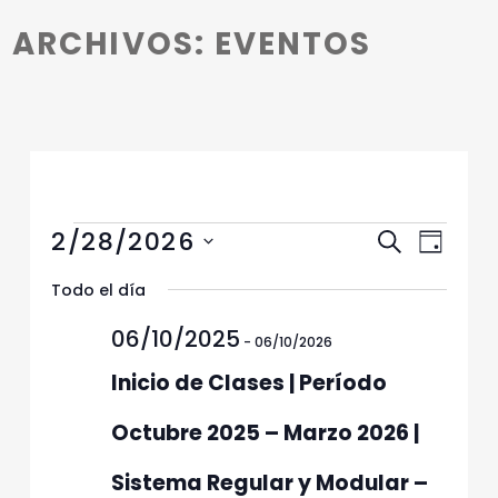
Introduction
ARCHIVOS:
EVENTOS
Eventos en 28/02/2026
N
N
2/28/2026
Buscar
Día
a
a
Selecciona
v
Todo el día
v
la
e
fecha.
e
06/10/2025
g
-
06/10/2026
g
a
Inicio de Clases | Período
c
a
i
c
Octubre 2025 – Marzo 2026 |
ó
i
n
Sistema Regular y Modular –
ó
d