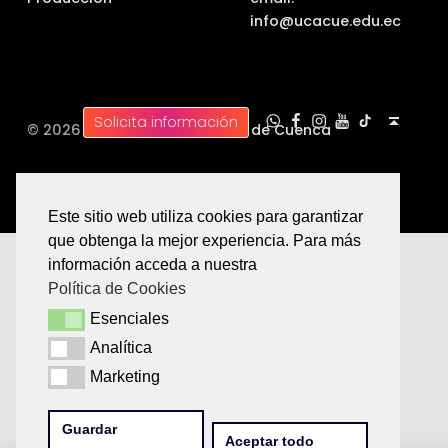
info@ucacue.edu.ec
UC WhatsApp
UC Tiktok
UC en Facebook
UC en Instagram
UC en Youtube
Back to top ↑
Solicita información
© 2026 |
Universidad Católica de Cuenca
Este sitio web utiliza cookies para garantizar
que obtenga la mejor experiencia. Para más
información acceda a nuestra
Política de Cookies
Esenciales
Esenciales
Analítica
Analítica
Marketing
Marketing
Guardar
Aceptar todo