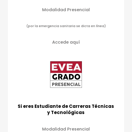
a
Modalidad Presencial
s
d
(por la emergencia sanitaria se dicta en línea)
e
E
Accede aquí
v
e
n
t
o
s
Si eres Estudiante de Carreras Técnicas
y Tecnológicas
Modalidad Presencial