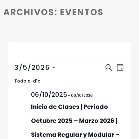
Introduction
ARCHIVOS:
EVENTOS
Eventos en 05/03/2026
N
N
3/5/2026
Buscar
Día
a
a
Selecciona
v
Todo el día
v
la
e
fecha.
e
06/10/2025
g
-
06/10/2026
g
a
Inicio de Clases | Período
c
a
i
c
Octubre 2025 – Marzo 2026 |
ó
i
n
Sistema Regular y Modular –
ó
d