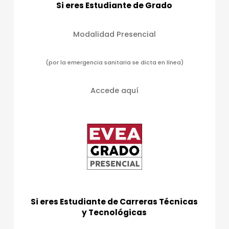
Si eres Estudiante de Grado
a
s
Modalidad Presencial
d
e
(por la emergencia sanitaria se dicta en línea)
E
v
Accede aquí
e
n
t
o
s
Si eres Estudiante de Carreras Técnicas
y Tecnológicas