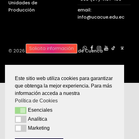
Unidades de
Producción
email:
info@ucacue.edu.ec
UC WhatsApp
UC Tiktok
UC en Facebook
UC en Instagram
UC en Youtube
Back to top ↑
Solicita información
© 2026 |
Universidad Católica de Cuenca
Este sitio web utiliza cookies para garantizar
que obtenga la mejor experiencia. Para más
información acceda a nuestra
Política de Cookies
Esenciales
Esenciales
Analítica
Analítica
Marketing
Marketing