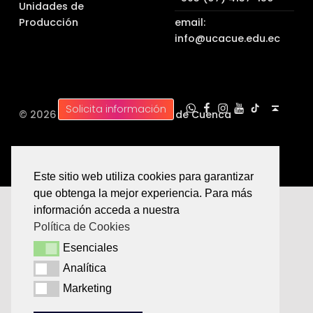
Unidades de
Producción
email:
info@ucacue.edu.ec
UC WhatsApp
UC Tiktok
UC en Facebook
UC en Instagram
UC en Youtube
Back to top ↑
Solicita información
© 2026 |
Universidad Católica de Cuenca
Este sitio web utiliza cookies para garantizar
que obtenga la mejor experiencia. Para más
información acceda a nuestra
Política de Cookies
Esenciales
Esenciales
Analítica
Analítica
Marketing
Marketing