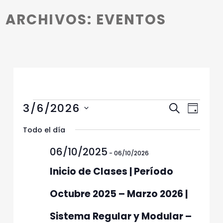
Introduction
ARCHIVOS:
EVENTOS
Eventos en 06/03/2026
N
N
3/6/2026
Buscar
Día
a
a
Selecciona
v
Todo el día
v
la
e
fecha.
e
06/10/2025
g
-
06/10/2026
g
a
Inicio de Clases | Período
c
a
i
c
Octubre 2025 – Marzo 2026 |
ó
i
n
Sistema Regular y Modular –
ó
d