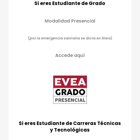
Si eres Estudiante de Grado
a
s
Modalidad Presencial
d
e
(por la emergencia sanitaria se dicta en línea)
E
v
Accede aquí
e
n
t
o
s
Si eres Estudiante de Carreras Técnicas
y Tecnológicas