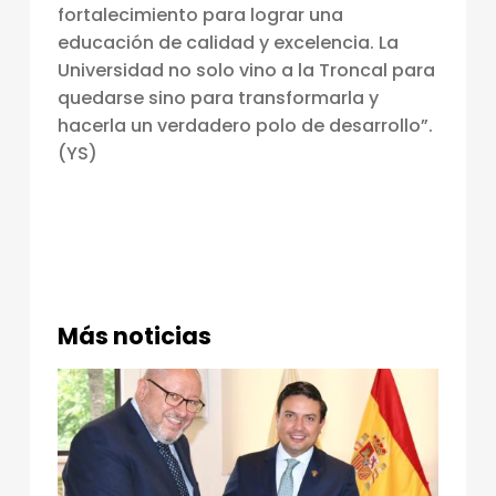
fortalecimiento para lograr una
U
educación de calidad y excelencia. La
N
Universidad no solo vino a la Troncal para
I
quedarse sino para transformarla y
V
hacerla un verdadero polo de desarrollo”.
(YS)
E
R
S
I
T
Más noticias
A
R
I
A
S