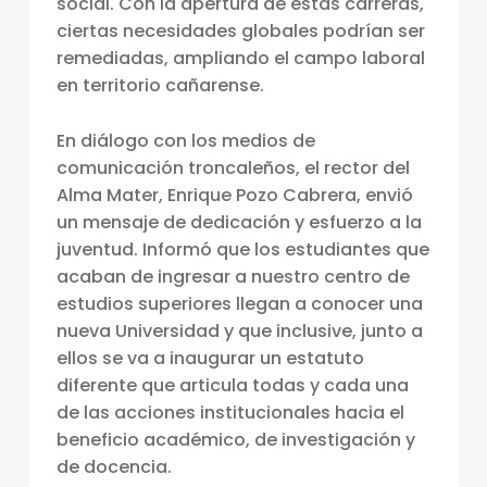
social. Con la apertura de estas carreras,
X
ciertas necesidades globales podrían ser
T
remediadas, ampliando el campo laboral
en territorio cañarense.
E
N
En diálogo con los medios de
S
comunicación troncaleños, el rector del
I
Alma Mater, Enrique Pozo Cabrera, envió
un mensaje de dedicación y esfuerzo a la
Ó
juventud. Informó que los estudiantes que
N
acaban de ingresar a nuestro centro de
L
estudios superiores llegan a conocer una
A
nueva Universidad y que inclusive, junto a
ellos se va a inaugurar un estatuto
T
diferente que articula todas y cada una
R
de las acciones institucionales hacia el
O
beneficio académico, de investigación y
de docencia.
N