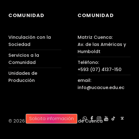
COMUNIDAD
COMUNIDAD
Vinculación con la
Matriz Cuenca:
Sociedad
Av. de las Américas y
Humboldt
Servicios a la
Comunidad
Teléfono:
+593 (07) 4137-150
Unidades de
Producción
email:
info@ucacue.edu.ec
UC WhatsApp
UC Tiktok
UC en Facebook
UC en Instagram
UC en Youtube
Back to top ↑
Solicita información
© 2026 |
Universidad Católica de Cuenca