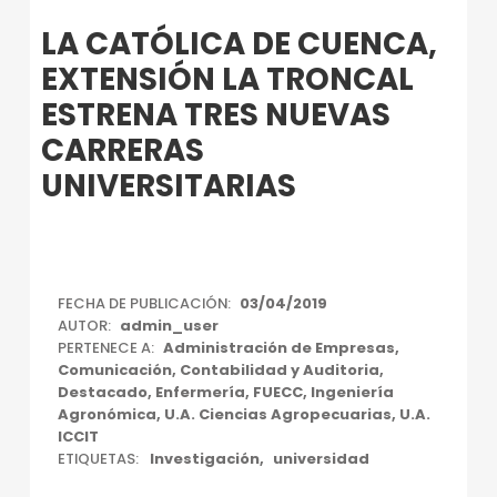
Introduction
LA CATÓLICA DE CUENCA,
EXTENSIÓN LA TRONCAL
ESTRENA TRES NUEVAS
CARRERAS
UNIVERSITARIAS
L
FECHA DE PUBLICACIÓN:
03/04/2019
AUTOR:
admin_user
A
PERTENECE A:
Administración de Empresas
,
C
Comunicación
,
Contabilidad y Auditoria
,
Destacado
,
Enfermería
,
FUECC
,
Ingeniería
A
Agronómica
,
U.A. Ciencias Agropecuarias
,
U.A.
ICCIT
T
ETIQUETAS:
Investigación
universidad
Ó