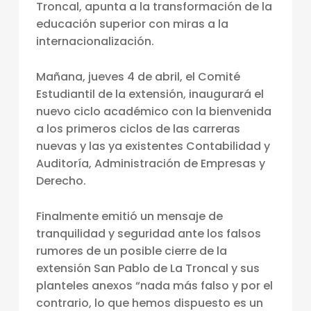
Troncal, apunta a la transformación de la
N
educación superior con miras a la
U
internacionalización.
E
Mañana, jueves 4 de abril, el Comité
V
Estudiantil de la extensión, inaugurará el
A
nuevo ciclo académico con la bienvenida
S
a los primeros ciclos de las carreras
C
nuevas y las ya existentes Contabilidad y
Auditoría, Administración de Empresas y
A
Derecho.
R
R
Finalmente emitió un mensaje de
E
tranquilidad y seguridad ante los falsos
rumores de un posible cierre de la
R
extensión San Pablo de La Troncal y sus
A
planteles anexos “nada más falso y por el
S
contrario, lo que hemos dispuesto es un