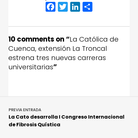
F
T
Li
C
a
w
n
o
Skip back to main navigation
c
it
k
m
e
te
e
p
10 comments on “
La Católica de
b
r
dI
a
Cuenca, extensión La Troncal
o
n
rt
estrena tres nuevas carreras
o
ir
universitarias
”
k
Navegación de entradas
PREVIA ENTRADA
La Cato desarrolla I Congreso Internacional
de Fibrosis Quística