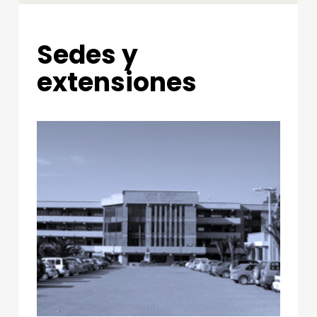
S
Sedes y
E
D
extensiones
E
S
Y
E
X
T
E
N
S
I