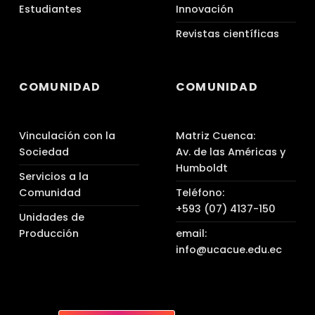
Estudiantes
Innovación
Revistas científicas
COMUNIDAD
COMUNIDAD
Vinculación con la
Matriz Cuenca:
Sociedad
Av. de las Américas y
Humboldt
Servicios a la
Comunidad
Teléfono:
+593 (07) 4137-150
Unidades de
Producción
email:
info@ucacue.edu.ec
UC WhatsApp
UC Tiktok
UC en Facebook
UC en Instagram
UC en Youtube
Back to top ↑