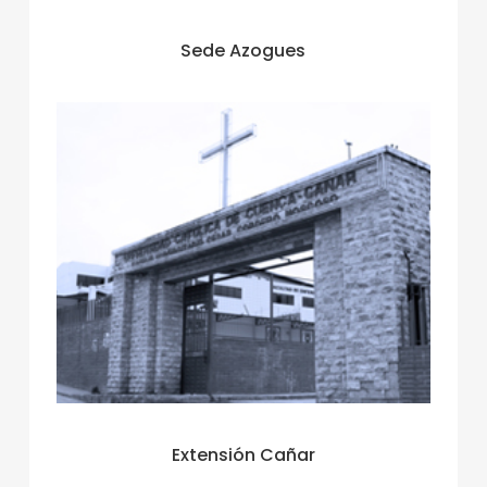
O
N
Sede Azogues
E
S
Extensión Cañar