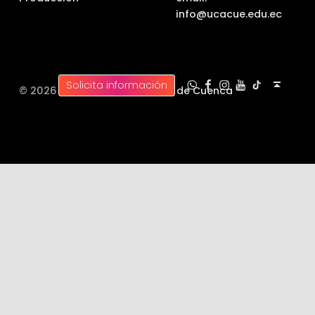
info@ucacue.edu.ec
UC WhatsApp
UC Tiktok
UC en Facebook
UC en Instagram
UC en Youtube
Back to top ↑
Solicita información
© 2026 |
Universidad Católica de Cuenca