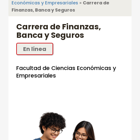
Económicas y Empresariales
»
Carrera de
Finanzas, Banca y Seguros
C
Carrera de Finanzas,
Banca y Seguros
A
R
En línea
R
E
Facultad de Ciencias Económicas y
R
Empresariales
A
D
E
F
I
N