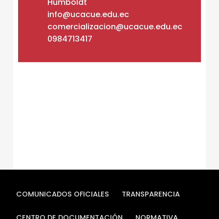
Humboldt
info@ucacue.edu.ec
comercializacion@ucacue.edu.ec
0984713417
Skip back to main navigation
COMUNICADOS OFICIALES
TRANSPARENCIA
CENTRO DE DOCUMENTACIÓN
NORMATIVA