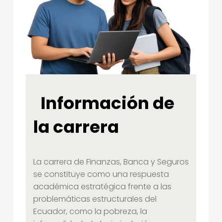
A
N
Z
A
S
,
Información de
B
A
la carrera
N
C
La carrera de Finanzas, Banca y Seguros
A
se constituye como una respuesta
Y
académica estratégica frente a las
S
problemáticas estructurales del
Ecuador, como la pobreza, la
E