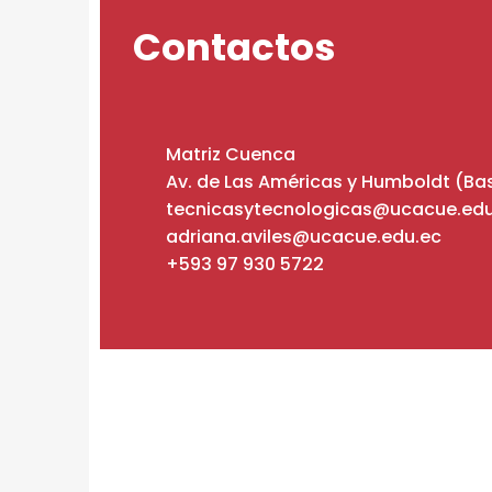
Contactos
Matriz Cuenca
Av. de Las Américas y Humboldt (Bas
tecnicasytecnologicas@ucacue.edu
adriana.aviles@ucacue.edu.ec
+593 97 930 5722
Skip back to main navigation