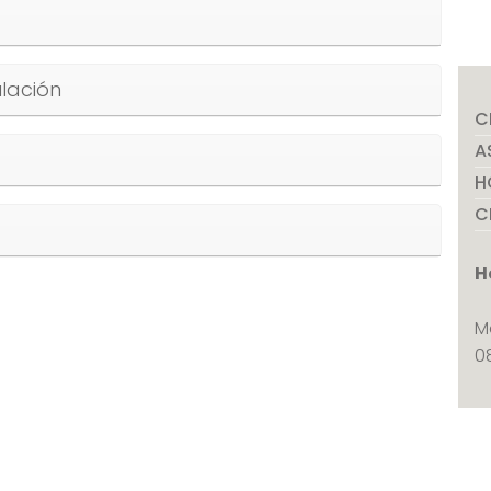
lación
C
A
H
C
H
M
0