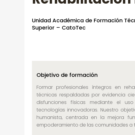
B
I
Unidad Académica de Formación Técn
L
Superior – CatoTec
I
T
A
C
Objetivo de formación
I
Formar profesionales íntegros en reha
técnicas respaldadas por evidencia cien
Ó
disfunciones físicas mediante el us
N
tecnologías innovadoras. Nuestro objeti
humanista, centrada en la mejora func
F
empoderamiento de las comunidades a tr