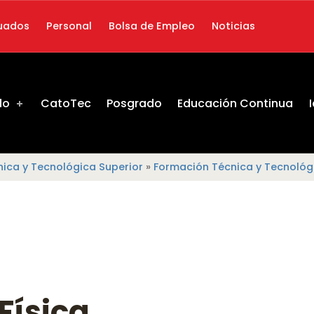
uados
Personal
Bolsa de Empleo
Noticias
do
CatoTec
Posgrado
Educación Continua
ica y Tecnológica Superior
»
Formación Técnica y Tecnoló
Física