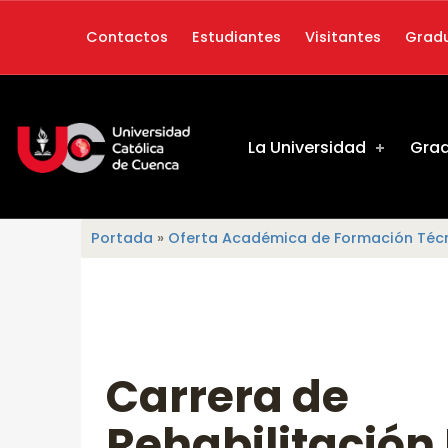
Contactos
Estudiantes
Visitantes
Grad
Rehabilitación Física - Universidad Católica de Cuenca
UNIVERSIDAD CATÓLICA DE CUENCA
La Universidad
Gra
Portada
»
Oferta Académica de Formación Técn
LA NUEVA UNIVERSIDAD CATÓLICA DE CUENCA SE DEDICA A LA EXCELENCIA EN LA ENSEÑANZA, LA INVESTIGACIÓN Y A LA VINCULACIÓN CON LA SOCIEDAD.
R
E
H
Carrera de
A
Rehabilitación 