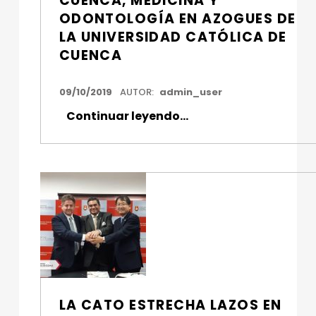
CUENCA, MEDICINA Y
:
ODONTOLOGÍA EN AZOGUES DE
LA UNIVERSIDAD CATÓLICA DE
I
CUENCA
N
T
FECHA DE PUBLICACIÓN:
09/10/2019
AUTOR:
admin_user
E
Continuar leyendo
…
“El CACES acredita a las Carreras de Medicina en Cuenca, Medicina y Odontología en Azogues de la Universidad Católica de Cuenca”
R
N
A
C
I
O
N
A
LA CATO ESTRECHA LAZOS EN
L