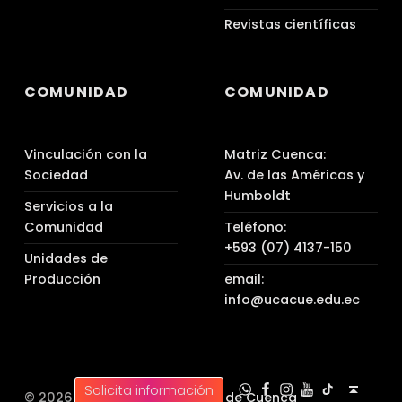
Revistas científicas
COMUNIDAD
COMUNIDAD
Vinculación con la
Matriz Cuenca:
Sociedad
Av. de las Américas y
Humboldt
Servicios a la
Comunidad
Teléfono:
+593 (07) 4137-150
Unidades de
Producción
email:
info@ucacue.edu.ec
UC WhatsApp
UC Tiktok
UC en Facebook
UC en Instagram
UC en Youtube
Back to top ↑
Solicita información
© 2026 |
Universidad Católica de Cuenca