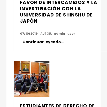
FAVOR DE INTERCAMBIOS Y LA
I
INVESTIGACIÓN CON LA
Z
UNIVERSIDAD DE SHINSHU DE
JAPÓN
A
C
FECHA DE PUBLICACIÓN:
07/10/2019
AUTOR:
admin_user
I
Continuar leyendo
…
“La Cato estrecha lazos en favor de intercambios y la investigación con la Universidad de Shinshu de Japón”
Ó
N
ESTUDIANTES DE DERECHO DE