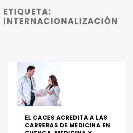
Introduction
ETIQUETA:
INTERNACIONALIZACIÓN
E
T
I
Q
U
E
EL CACES ACREDITA A LAS
T
CARRERAS DE MEDICINA EN
A