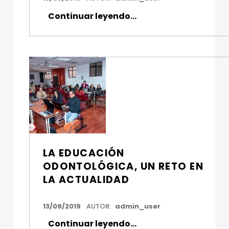
Continuar leyendo
“Docentes de Odontología se capacitaron en estandarización para manejo y cuidado de caries dental”
…
LA EDUCACIÓN
ODONTOLÓGICA, UN RETO EN
LA ACTUALIDAD
FECHA DE PUBLICACIÓN:
13/09/2019
AUTOR:
admin_user
“La educación odontológica, un reto en la actualidad”
Continuar leyendo
…