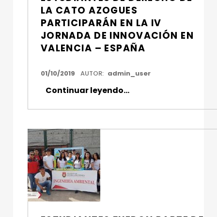
LA CATO AZOGUES
PARTICIPARÁN EN LA IV
JORNADA DE INNOVACIÓN EN
VALENCIA – ESPAÑA
FECHA DE PUBLICACIÓN:
01/10/2019
AUTOR:
admin_user
Continuar leyendo
…
“Estudiantes de Derecho de la Cato Azogues participarán en la IV Jornada de Innovación en Valencia – España”