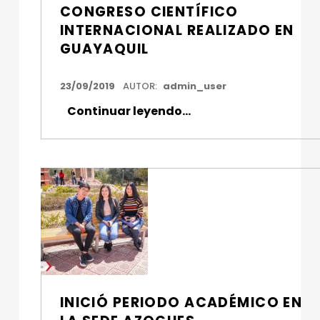
CONGRESO CIENTÍFICO
INTERNACIONAL REALIZADO EN
GUAYAQUIL
FECHA DE PUBLICACIÓN:
23/09/2019
AUTOR:
admin_user
“Docentes exponen investigaciones en Congreso Científico Internacional realizado en Guayaquil”
Continuar leyendo
…
INICIÓ PERIODO ACADÉMICO EN