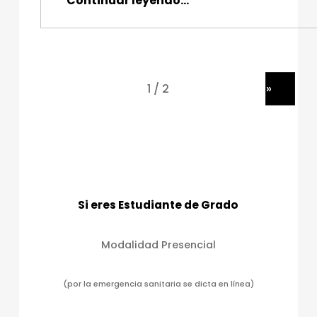
Continuar leyendo
…
“Fortalecer una cultura de planificación es el trabajo que se prevé con funcionarios del Alma Mater”
»
Si eres Estudiante de Grado
Modalidad Presencial
(por la emergencia sanitaria se dicta en línea)