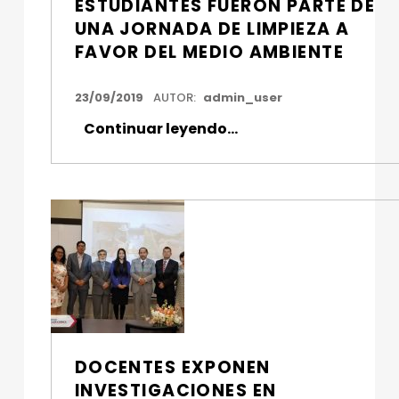
ESTUDIANTES FUERON PARTE DE
UNA JORNADA DE LIMPIEZA A
FAVOR DEL MEDIO AMBIENTE
FECHA DE PUBLICACIÓN:
23/09/2019
AUTOR:
admin_user
“Estudiantes fueron parte de una jornada de limpieza a favor del medio ambiente”
Continuar leyendo
…
DOCENTES EXPONEN
INVESTIGACIONES EN