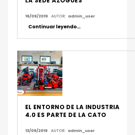
LA SEDE AZOGUES
FECHA DE PUBLICACIÓN:
16/09/2019
AUTOR:
admin_user
“Inició periodo académico en la Sede Azogues”
Continuar leyendo
…
EL ENTORNO DE LA INDUSTRIA
4.0 ES PARTE DE LA CATO
FECHA DE PUBLICACIÓN:
13/09/2019
AUTOR:
admin_user