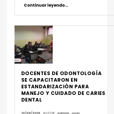
“El entorno de la industria 4.0 es parte de la Cato”
Continuar leyendo
…
DOCENTES DE ODONTOLOGÍA
SE CAPACITARON EN
ESTANDARIZACIÓN PARA
MANEJO Y CUIDADO DE CARIES
DENTAL
FECHA DE PUBLICACIÓN:
13/09/2019
AUTOR:
admin_user