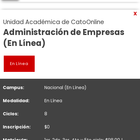
X
Unidad Académica de CatoOnline
Administración de Empresas
(En Línea)
En Línea
Campus:
Nacional (En Línea)
Modalidad:
En Línea
Ciclos:
8
Inscripción:
$0
Matrícula:
1er, 2do, 3er, 4to y 5to ciclo: $98.00 |