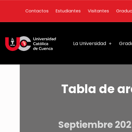
Contactos
Estudiantes
Visitantes
Gradu
Costos de carreras y aranceles - Universidad Católica de Cuenca
UNIVERSIDAD CATÓLICA DE CUENCA
La Universidad
Grad
LA NUEVA UNIVERSIDAD CATÓLICA DE CUENCA SE DEDICA A LA EXCELENCIA EN LA ENSEÑANZA, LA INVESTIGACIÓN Y A LA VINCULACIÓN CON LA SOCIEDAD.
Tabla de ar
Septiembre 2026