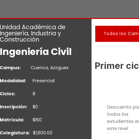
Unidad Académica de
Ingeniería, Industria y
Todos los Cam
Construcción
Ingeniería Civil
Primer cic
Campus:
Cuenca
,
Azogues
Modalidad:
Presencial
Ciclos:
8
Inscripción:
$0
Descuento pa
todos los
Matrícula:
$160
estudientes e
este nivel
Colegiatura:
$1,600.00