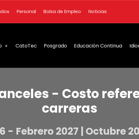
ados
Personal
Bolsa de Empleo
Noticias
o
CatoTec
Posgrado
Educación Continua
Idi
anceles - Costo refere
carreras
 - Febrero 2027 | Octubre 2