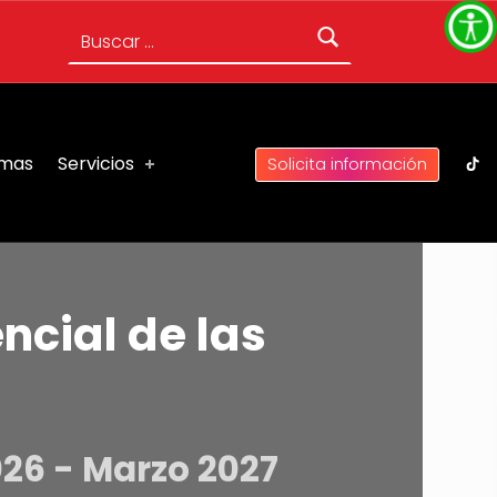
Buscar:
UC 
omas
Servicios
Solicita información
ncial de las
026 - Marzo 2027