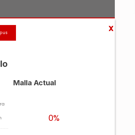
X
pus
lo
Malla Actual
ra
0%
n