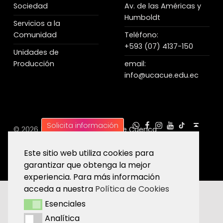
Sociedad
Av. de las Américas y
Humboldt
Servicios a la
Comunidad
Teléfono:
+593 (07) 4137-150
Unidades de
Producción
email:
info@ucacue.edu.ec
UC WhatsApp
UC Tiktok
UC en Facebook
UC en Instagram
UC en Youtube
Back to top ↑
Solicita información
© 2026 |
Universidad Católica de Cuenca
Este sitio web utiliza cookies para
garantizar que obtenga la mejor
experiencia. Para más información
acceda a nuestra
Política de Cookies
Esenciales
Esenciales
Analítica
Analítica