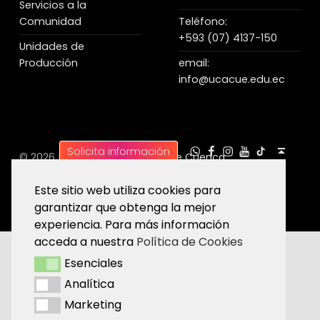
Servicios a la
Comunidad
Teléfono:
+593 (07) 4137-150
Unidades de
Producción
email:
info@ucacue.edu.ec
UC WhatsApp
UC Tiktok
UC en Facebook
UC en Instagram
UC en Youtube
Back to top ↑
Solicita información
© 2026 |
Universidad Católica de Cuenca
Este sitio web utiliza cookies para
garantizar que obtenga la mejor
experiencia. Para más información
acceda a nuestra
Política de Cookies
Esenciales
Esenciales
Analítica
Analítica
Marketing
Marketing