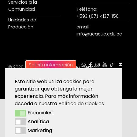
Servicios a la
Comunidad
Teléfono:
+593 (07) 4137-150
Unidades de
Producción
email:
info@ucacue.edu.ec
UC WhatsApp
UC Tiktok
UC en Facebook
UC en Instagram
UC en Youtube
Back to top ↑
Solicita información
© 2026 |
Universidad Católica de Cuenca
Este sitio web utiliza cookies para
garantizar que obtenga la mejor
experiencia. Para más información
acceda a nuestra
Política de Cookies
Esenciales
Esenciales
Analítica
Analítica
Marketing
Marketing