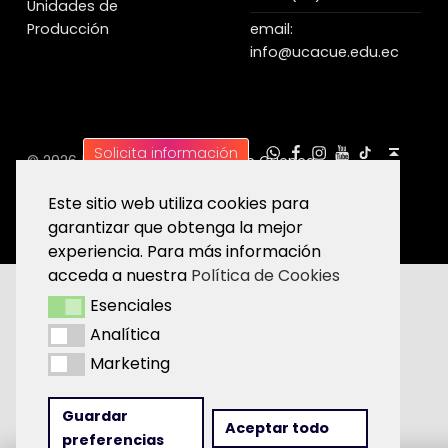
Unidades de
Producción
email:
info@ucacue.edu.ec
UC WhatsApp
UC Tiktok
UC en Facebook
UC en Instagram
UC en Youtube
Back to top ↑
Solicita información
© 2026 |
Universidad Católica de Cuenca
Este sitio web utiliza cookies para
garantizar que obtenga la mejor
experiencia. Para más información
acceda a nuestra
Política de Cookies
Esenciales
Esenciales
Analítica
Analítica
Marketing
Marketing
Guardar
Aceptar todo
preferencias